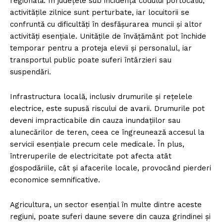
regională. În județele sub incidența codului portocaliu,
activitățile zilnice sunt perturbate, iar locuitorii se
confruntă cu dificultăți în desfășurarea muncii și altor
activități esențiale. Unitățile de învățământ pot închide
temporar pentru a proteja elevii și personalul, iar
transportul public poate suferi întârzieri sau
suspendări.
Infrastructura locală, inclusiv drumurile și rețelele
electrice, este supusă riscului de avarii. Drumurile pot
deveni impracticabile din cauza inundațiilor sau
alunecărilor de teren, ceea ce îngreunează accesul la
servicii esențiale precum cele medicale. În plus,
întreruperile de electricitate pot afecta atât
gospodăriile, cât și afacerile locale, provocând pierderi
economice semnificative.
Agricultura, un sector esențial în multe dintre aceste
regiuni, poate suferi daune severe din cauza grindinei și