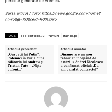
pericole generate de vremea.
Sursa articol / foto: https://news.google.com/home?
hl=ro&gl=RO&ceid=RO%3Aro
TAGS
cod portocaliu
furtuni
inundații
Articolul precedent
Articolul următor
„Oaspeții lui Putin”:
Dinamo are un nou
Polemici în Rusia după
tehnician începând de
călătoria lui Andrew și
astăzi! » Andrei Nicolescu
Tristan Tate – „Niște
a confirmat oficial: „Da,
bufoni…”
am parafat contractul”