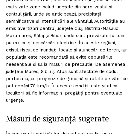
mai vizate zone includ județele din nord-vestul și
centrul țării, unde se anticipează precipitații
semnificative și intensificări ale vântului. Autoritățile au
emis avertizări pentru județele Cluj, Bistrița-Năsăud,
Maramureș, Sălaj și Bihor, unde sunt prevăzute furtuni
puternice și descărcări electrice. În aceste regiuni,
există riscul de inundații locale și alunecări de teren, iar
populația este recomandată să evite deplasările
neesențiale și să ia măsuri de precauție. De asemenea,
județele Mureș, Sibiu și Alba sunt afectate de codul
portocaliu, cu prognoze de grindină și rafale de vânt ce
pot depăși 70 km/h. În aceste condiții, este vital ca
locuitorii să fie informați și pregătiți pentru eventuale
urgențe.
Măsuri de siguranță sugerate
În contextul avertizărilor de cod portocaliu, este