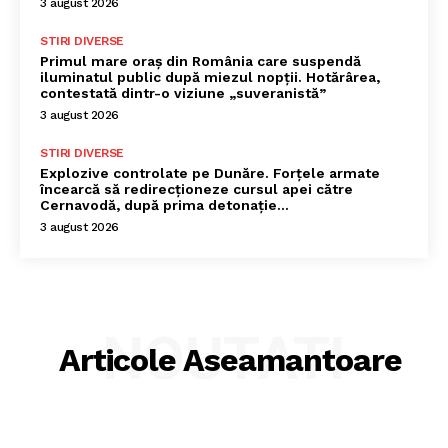
3 august 2026
STIRI DIVERSE
Primul mare oraș din România care suspendă
iluminatul public după miezul nopții. Hotărârea,
contestată dintr-o viziune „suveranistă”
3 august 2026
STIRI DIVERSE
Explozive controlate pe Dunăre. Forțele armate
încearcă să redirecționeze cursul apei către
Cernavodă, după prima detonație…
3 august 2026
NOUTATI
Articole Aseamantoare