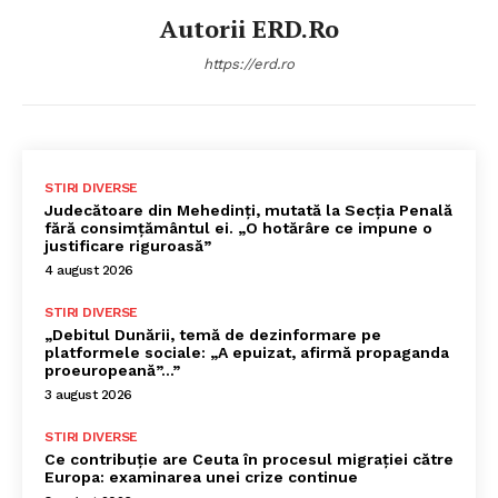
Autorii ERD.ro
https://erd.ro
STIRI DIVERSE
Judecătoare din Mehedinți, mutată la Secția Penală
fără consimțământul ei. „O hotărâre ce impune o
justificare riguroasă”
4 august 2026
STIRI DIVERSE
„Debitul Dunării, temă de dezinformare pe
platformele sociale: „A epuizat, afirmă propaganda
proeuropeană”…”
3 august 2026
STIRI DIVERSE
Ce contribuție are Ceuta în procesul migrației către
Europa: examinarea unei crize continue