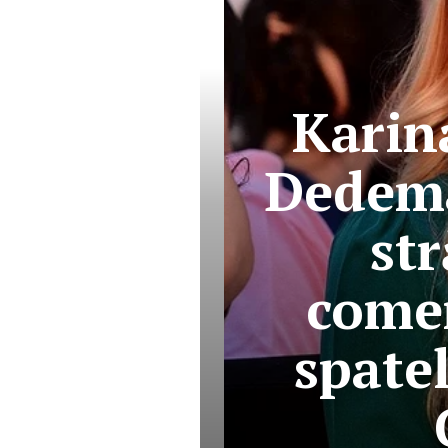
Karin
Dedema
str
comer
spatel