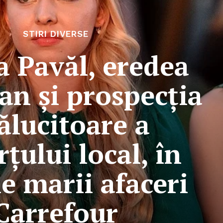
STIRI DIVERSE
a Pavăl, eredea
n și prospecția
ălucitoare a
țului local, în
e marii afaceri
Carrefour