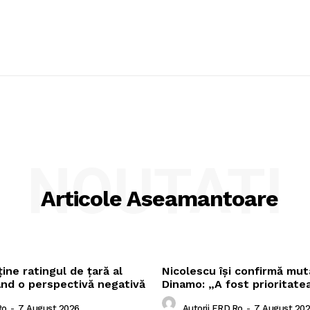
NOUTATI
Articole Aseamantoare
ne ratingul de țară al
Nicolescu își confirmă mut
ând o perspectivă negativă
Dinamo: „A fost prioritate
ro
-
7 August 2026
Autorii ERD.ro
-
7 August 20