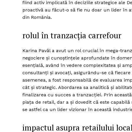
fiind activ implicată în deciziile strategice ale
proactivă au făcut-o să fie nu doar un lider în af
din România.
rolul în tranzacția carrefour
Karina Pavăl a avut un rol crucial în mega-tran
negociere și cunoștințele aprofundate în domeniu
esențială, având în vedere complexitatea și amp
consultanți și avocați, asigurându-se că fiecare
asemenea, a fost responsabilă de evaluarea impac
cât și strategic. Abordarea sa analitică și abilit
finalizarea cu succes a tranzacției. Prin aceast
piața de retail, dar a și dovedit că este capabil
se astfel ca un lider vizionar în această industri
impactul asupra retailului loca