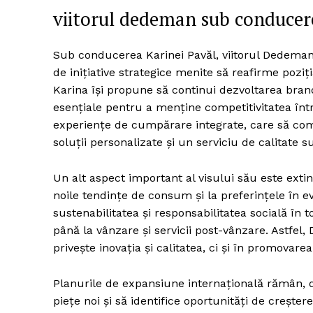
viitorul dedeman sub conducer
Sub conducerea Karinei Pavăl, viitorul Dedeman 
de inițiative strategice menite să reafirme poziț
Karina își propune să continui dezvoltarea brandu
esențiale pentru a menține competitivitatea înt
experiențe de cumpărare integrate, care să combin
soluții personalizate și un serviciu de calitate s
Un alt aspect important al visului său este exti
noile tendințe de consum și la preferințele în e
sustenabilitatea și responsabilitatea socială în 
până la vânzare și servicii post-vânzare. Astfel
privește inovația și calitatea, ci și în promovarea
Planurile de expansiune internațională rămân, de
piețe noi și să identifice oportunități de crește