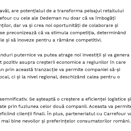
văl, are potențialul de a transforma peisajul retailului
rrefour cu cele ale Dedeman nu doar că va îmbogăți
nților, dar va și crea noi oportunități de colaborare și
ă se preconizează că va stimula competiția, determinând
ile și să inoveze pentru a rămâne competitivi.
duri puternice va putea atrage noi investiții și va genera
pozitiv asupra creșterii economice a regiunilor în care
n prin această tranzacție va permite companiei să-și
cal, ci și la nivel regional, deschizând calea pentru o
emnificativ. Se așteaptă o creștere a eficienței logistice și
create prin fuziunea celor două companii. Aceasta va permit
iind clienții finali. În plus, parteneriatul cu Carrefour v
 mai bine nevoilor și preferințelor consumatorilor români.