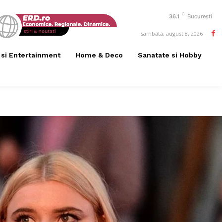
C
36.1
București
sâmbătă, august 8, 2026
 si Entertainment
Home & Deco
Sanatate si Hobby