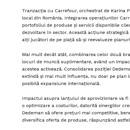
Tranzacția cu Carrefour, orchestrat de Karina Pa
local din România. Integrarea operațiunilor Ca
portofoliul de produse și servicii disponibile clie
dezvoltare în sector. Această acțiune strategic
alți jucători de pe piață să-și reevalueze planur
Mai mult decât atât, combinarea celor două bran
locuri de muncă suplimentare, având un impact 
acestea activează. Consolidarea poziției Dedema
extindă și mai mult influența, nu doar pe plan lo
posibilă expansiune internațională.
Impactul asupra lanțului de aprovizionare va fi s
o optimizare a costurilor, datorită sinergiilor 
Dedeman să ofere prețuri mai competitive, benefic
diversifica oferta de produse, răspunzând astfel