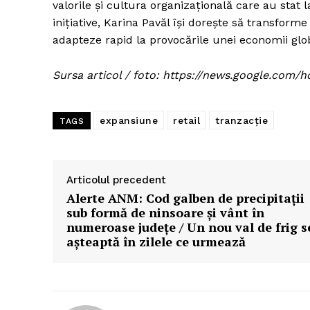
valorile și cultura organizațională care au sta
inițiative, Karina Pavăl își dorește să transfor
adapteze rapid la provocările unei economii glo
Sursa articol / foto: https://news.google.c
expansiune
retail
tranzacție
TAGS
Articolul precedent
Alerte ANM: Cod galben de precipitații
sub formă de ninsoare și vânt în
numeroase județe / Un nou val de frig s
așteaptă în zilele ce urmează