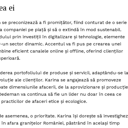
ea ei
se preconizează a fi promițător, fiind conturat de o serie
ia companiei pe piață și să o extindă în mod sustenabil.
lui prin investiții în digitalizare și tehnologie, elemente
r-un sector dinamic. Accentul va fi pus pe crearea unei
e eficient canalele online și offline, oferind clienților
uperioară.
nderea portofoliului de produse și servicii, adaptându-se l
voluție ale clienților. Karina se angajează să promoveze
toate dimensiunile afacerii, de la aprovizionare și producție
, Dedeman va continua să fie un lider nu doar în ceea ce
 practicilor de afaceri etice și ecologice.
 asemenea, o prioritate. Karina își dorește să investighe
re în afara granițelor României, păstrând în același timp