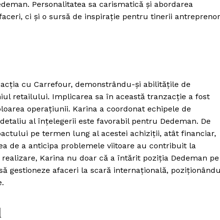
 Dedeman. Personalitatea sa carismatică și abordarea
aceri, ci și o sursă de inspirație pentru tinerii antreprenor
zacția cu Carrefour, demonstrându-și abilitățile de
l retailului. Implicarea sa în această tranzacție a fost
loarea operațiunii. Karina a coordonat echipele de
 detaliu al înțelegerii este favorabil pentru Dedeman. De
tului pe termen lung al acestei achiziții, atât financiar,
atea de a anticipa problemele viitoare au contribuit la
ă realizare, Karina nu doar că a întărit poziția Dedeman pe
ă să gestioneze afaceri la scară internațională, poziționând
e.
l