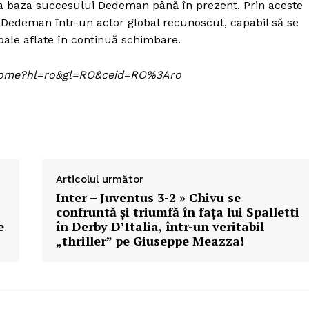
t la baza succesului Dedeman până în prezent. Prin aceste
me Dedeman într-un actor global recunoscut, capabil să se
bale aflate în continuă schimbare.
om/home?hl=ro&gl=RO&ceid=RO%3Aro
Articolul următor
Inter – Juventus 3-2 » Chivu se
confruntă și triumfă în fața lui Spalletti
e
în Derby D’Italia, într-un veritabil
„thriller” pe Giuseppe Meazza!