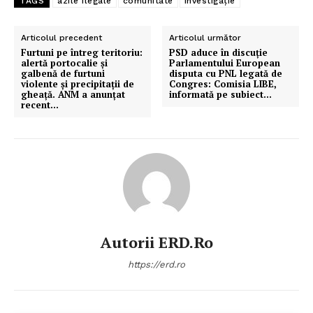
TAGS
azile ilegale
comunitate
investigație
Articolul precedent
Articolul următor
Furtuni pe întreg teritoriu:
PSD aduce în discuție
alertă portocalie și
Parlamentului European
galbenă de furtuni
disputa cu PNL legată de
violente și precipitații de
Congres: Comisia LIBE,
gheață. ANM a anunțat
informată pe subiect…
recent…
Autorii ERD.ro
https://erd.ro