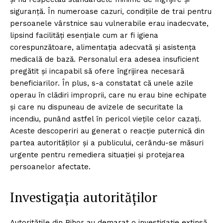
siguranță. În numeroase cazuri, condițiile de trai pentru
persoanele vârstnice sau vulnerabile erau inadecvate,
lipsind facilități esențiale cum ar fi igiena
corespunzătoare, alimentația adecvată și asistența
medicală de bază. Personalul era adesea insuficient
pregătit și incapabil să ofere îngrijirea necesară
beneficiarilor. În plus, s-a constatat că unele azile
operau în clădiri improprii, care nu erau bine echipate
și care nu dispuneau de avizele de securitate la
incendiu, punând astfel în pericol viețile celor cazați.
Aceste descoperiri au generat o reacție puternică din
partea autorităților și a publicului, cerându-se măsuri
urgente pentru remediera situației și protejarea
persoanelor afectate.
Investigația autorităților
Autoritățile din Bihor au demarat o investigație extinsă