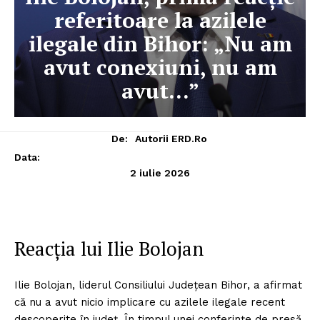
referitoare la azilele
ilegale din Bihor: „Nu am
avut conexiuni, nu am
avut…”
De:
Autorii ERD.ro
Data:
2 iulie 2026
Reacția lui Ilie Bolojan
Ilie Bolojan, liderul Consiliului Județean Bihor, a afirmat
că nu a avut nicio implicare cu azilele ilegale recent
descoperite în județ. În timpul unei conferințe de presă,