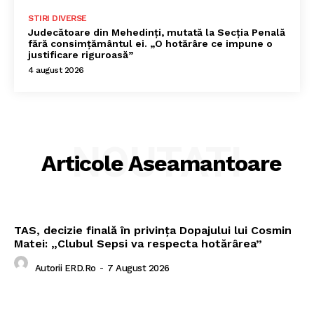
STIRI DIVERSE
Judecătoare din Mehedinți, mutată la Secția Penală
fără consimțământul ei. „O hotărâre ce impune o
justificare riguroasă”
4 august 2026
NOUTATI
Articole Aseamantoare
TAS, decizie finală în privința Dopajului lui Cosmin
Matei: „Clubul Sepsi va respecta hotărârea”
Autorii ERD.ro
-
7 August 2026