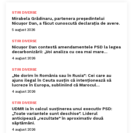
STIRI DIVERSE
Mirabela Grădinaru, partenera președintelui
Nicușor Dan, a făcut cunoscută declarația de avere.
5 august 2026
STIRI DIVERSE
Nicușor Dan contestă amendamentele PSD la legea
decarbonizării: „Voi analiza cu cea mai mare…
4 august 2026
STIRI DIVERSE
„Ne dorim în România sau în Rusia”: Cei care au
ajuns ilegal în Ceuta susțin că intenționează să
lucreze în Europa, subliniind că Marocul...
4 august 2026
STIRI DIVERSE
UDMR ia în calcul susținerea unui executiv PSD:
„Toate variantele sunt deschise”. Liderul
anticipează „rezultate” în aproximativ două
săptămâni.
4 august 2026