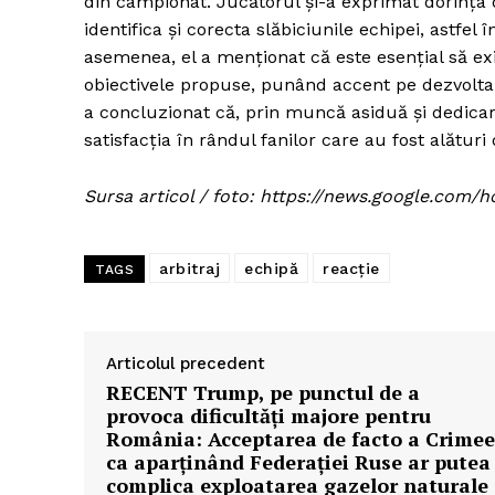
din campionat. Jucătorul și-a exprimat dorința 
identifica și corecta slăbiciunile echipei, astfel
asemenea, el a menționat că este esențial să exis
obiectivele propuse, punând accent pe dezvoltare
a concluzionat că, prin muncă asiduă și dedica
satisfacția în rândul fanilor care au fost alături
Sursa articol / foto: https://news.google.c
arbitraj
echipă
reacție
TAGS
Articolul precedent
RECENT Trump, pe punctul de a
provoca dificultăți majore pentru
România: Acceptarea de facto a Crimee
ca aparținând Federației Ruse ar putea
complica exploatarea gazelor naturale