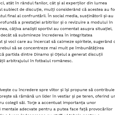
 atât în rândul fanilor, cât și al experților din lumea
alul subiect de discuție, mulți considerând că acestea au fo
l final al confruntării. În social media, susținătorii și-au
fundă a prestației arbitrilor și o revizuire a modului în
nea, câțiva analiști sportivi au comentat asupra situației,
ac decât să submineze încrederea în integritatea
tat și voci care au încercat să calmeze spiritele, sugerând 
ar trebui să se concentreze mai mult pe îmbunătățirea
 că partida dintre Dinamo și Oțelul a generat discuții
ții arbitrajului în fotbalul românesc.
ivește cu încredere spre viitor și își propune să contribuie
dorește să rămână un lider în vestiar și pe teren, oferind u
u colegii săi. Torje a accentuat importanța unor
și mentale adecvate pentru a putea face față provocărilor