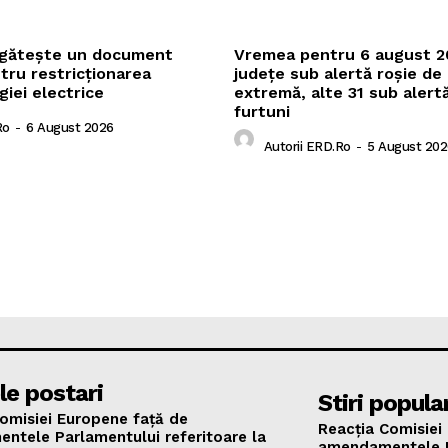
egătește un document
Vremea pentru 6 august 2
ntru restricționarea
județe sub alertă roșie de
rgiei electrice
extremă, alte 31 sub alert
furtuni
ro
-
6 August 2026
Autorii ERD.ro
-
5 August 202
le postari
Stiri popula
omisiei Europene față de
Reacția Comisiei
ntele Parlamentului referitoare la
amendamentele Pa