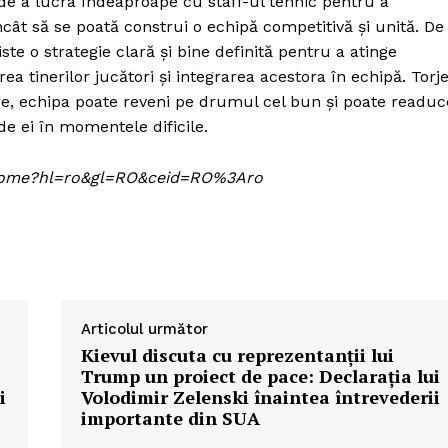
de a lucra îndeaproape cu staff-ul tehnic pentru a
 încât să se poată construi o echipă competitivă și unită. De
te o strategie clară și bine definită pentru a atinge
a tinerilor jucători și integrarea acestora în echipă. Torj
re, echipa poate reveni pe drumul cel bun și poate readuc
 de ei în momentele dificile.
om/home?hl=ro&gl=RO&ceid=RO%3Aro
Articolul următor
Kievul discuta cu reprezentanții lui
Trump un proiect de pace: Declarația lui
i
Volodimir Zelenski înaintea întrevederii
importante din SUA