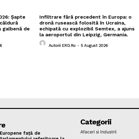
026: Șapte
Infiltrare fără precedent în Europa: o
 căldură
dronă rusească folosită în Ucraina,
ă galbenă de
echipată cu explozibil Semtex, a ajuns
la aeroportul din Leipzig, Germania.
6
Autorii ERD.ro
-
5 August 2026
Categorii
re
Afaceri si Industrii
 Europene față de
rlamentului referitoare la