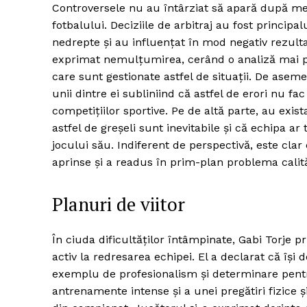
Controversele nu au întârziat să apară după meci,
fotbalului. Deciziile de arbitraj au fost princip
nedrepte și au influențat în mod negativ rezultatu
exprimat nemulțumirea, cerând o analiză mai pro
care sunt gestionate astfel de situații. De aseme
unii dintre ei subliniind că astfel de erori nu f
competițiilor sportive. Pe de altă parte, au exis
astfel de greșeli sunt inevitabile și că echipa 
jocului său. Indiferent de perspectivă, este clar
aprinse și a readus în prim-plan problema calită
Planuri de viitor
În ciuda dificultăților întâmpinate, Gabi Torje pr
activ la redresarea echipei. El a declarat că își 
exemplu de profesionalism și determinare pentr
antrenamente intense și a unei pregătiri fizice 