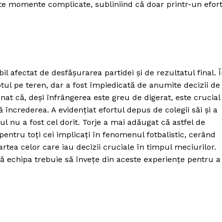
ceste momente complicate, subliniind că doar printr-un efor
il afectat de desfășurarea partidei și de rezultatul final. 
totul pe teren, dar a fost împiedicată de anumite decizii de
onat că, deși înfrângerea este greu de digerat, este crucial
încrederea. A evidențiat efortul depus de colegii săi și a
l nu a fost cel dorit. Torje a mai adăugat că astfel de
ntru toți cei implicați în fenomenul fotbalistic, cerând
rtea celor care iau decizii cruciale în timpul meciurilor.
 că echipa trebuie să învețe din aceste experiențe pentru a