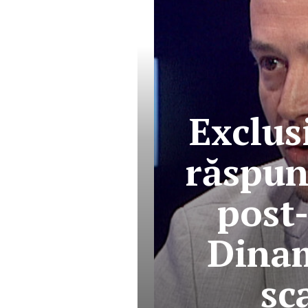
Exclus
răspun
post
Dinam
sc