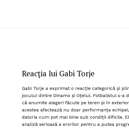
Reacția lui Gabi Torje
Gabi Torje a exprimat o reacție categorică și pli
jocului dintre Dinamo și Oțelul. Fotbalistul s-a
că anumite alegeri făcute pe teren și în exterior
acestea afectează nu doar performanța echipei, c
datoria cum pot mai bine sub condiții dificile. E
analiză serioasă a erorilor pentru a putea progre