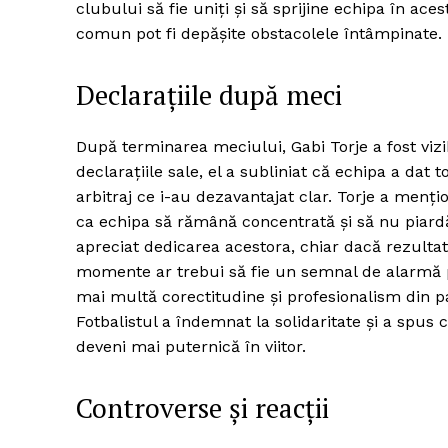
clubului să fie uniți și să sprijine echipa în a
comun pot fi depășite obstacolele întâmpinate.
Declarațiile după meci
După terminarea meciului, Gabi Torje a fost vizib
declarațiile sale, el a subliniat că echipa a dat 
arbitraj ce i-au dezavantajat clar. Torje a menți
ca echipa să rămână concentrată și să nu piardă 
apreciat dedicarea acestora, chiar dacă rezultatu
momente ar trebui să fie un semnal de alarmă pe
mai multă corectitudine și profesionalism din pa
Fotbalistul a îndemnat la solidaritate și a spus
deveni mai puternică în viitor.
Controverse și reacții