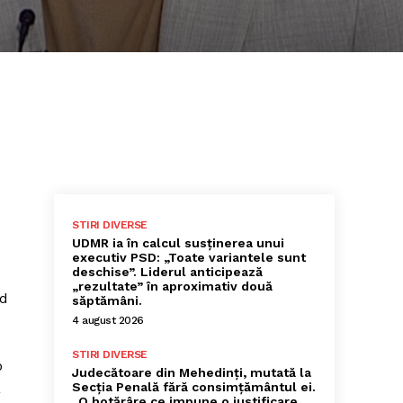
STIRI DIVERSE
UDMR ia în calcul susținerea unui
executiv PSD: „Toate variantele sunt
deschise”. Liderul anticipează
„rezultate” în aproximativ două
nd
săptămâni.
4 august 2026
STIRI DIVERSE
o
Judecătoare din Mehedinți, mutată la
a
Secția Penală fără consimțământul ei.
„O hotărâre ce impune o justificare