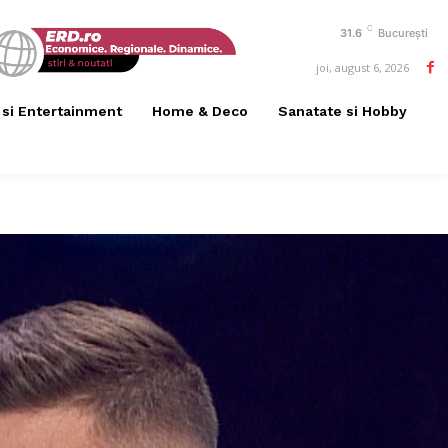
C
31.6
București
joi, august 6, 2026
 si Entertainment
Home & Deco
Sanatate si Hobby