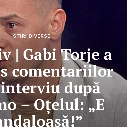
STIRI DIVERSE
iv | Gabi Torje a
s comentariilor
-interviu după
o – Oțelul: „E
andaloasă!”