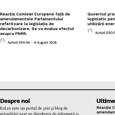
Reacția Comisiei Europene față de
Guvernul pr
amendamentele Parlamentului
legislativ pe
referitoare la legislația de
utilizării ene
decarbonizare. Se va evalua efectul
Autorii ERD.
asupra PNRR.
Autorii ERD.ro
-
6 August 2026
Despre noi
Ultime
Reacția C
Erd.ro este un portal de știri și blog de
amendame
actualități axat pe distribuția de informații și