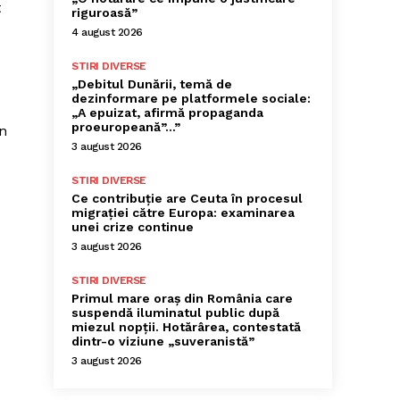
t
riguroasă”
4 august 2026
STIRI DIVERSE
„Debitul Dunării, temă de
dezinformare pe platformele sociale:
„A epuizat, afirmă propaganda
proeuropeană”…”
În
3 august 2026
STIRI DIVERSE
Ce contribuție are Ceuta în procesul
migrației către Europa: examinarea
unei crize continue
3 august 2026
STIRI DIVERSE
Primul mare oraș din România care
suspendă iluminatul public după
miezul nopții. Hotărârea, contestată
dintr-o viziune „suveranistă”
3 august 2026