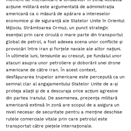
acțiune militară este argumentată de administrația
americană ca o măsură de apărare a intereselor
economice și de siguranță ale Statelor Unite în Orientul
Mijlociu. Strâmtoarea Ormuz, un punct strategic
esențial prin care circulă o mare parte din transportul
global de petrol, a fost adesea scena unor conflicte și
provocări între Iran și forțele navale ale altor națiuni.
În ultimele luni, tensiunile au crescut, pe fundalul unor
atacuri asupra unor petroliere și doborârii unei drone
americane de către Iran. În acest context,
desfășurarea trupelor americane este percepută ca un
semnal clar al angajamentului Statelor Unite de a-și
proteja aliații și de a descuraja orice acțiuni agresive
din partea Iranului. De asemenea, prezența militară
americană extinsă în zonă are scopul de a asigura un
nivel necesar de securitate pentru a menține deschise
rutele comerciale vitale prin care petrolul este
transportat către piețele internaționale.