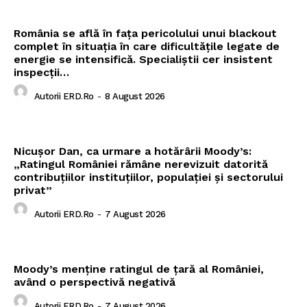
România se află în fața pericolului unui blackout
complet în situația în care dificultățile legate de
energie se intensifică. Specialiștii cer insistent
inspecții…
Autorii ERD.ro
-
8 August 2026
Nicușor Dan, ca urmare a hotărârii Moody’s:
„Ratingul României rămâne nerevizuit datorită
contribuțiilor instituțiilor, populației și sectorului
privat”
Autorii ERD.ro
-
7 August 2026
Moody’s menține ratingul de țară al României,
având o perspectivă negativă
Autorii ERD.ro
-
7 August 2026