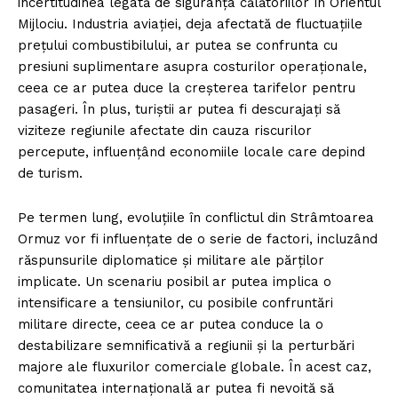
incertitudinea legată de siguranța călătoriilor în Orientul
Mijlociu. Industria aviației, deja afectată de fluctuațiile
prețului combustibilului, ar putea se confrunta cu
presiuni suplimentare asupra costurilor operaționale,
ceea ce ar putea duce la creșterea tarifelor pentru
pasageri. În plus, turiștii ar putea fi descurajați să
viziteze regiunile afectate din cauza riscurilor
percepute, influențând economiile locale care depind
de turism.
Pe termen lung, evoluțiile în conflictul din Strâmtoarea
Ormuz vor fi influențate de o serie de factori, incluzând
răspunsurile diplomatice și militare ale părților
implicate. Un scenariu posibil ar putea implica o
intensificare a tensiunilor, cu posibile confruntări
militare directe, ceea ce ar putea conduce la o
destabilizare semnificativă a regiunii și la perturbări
majore ale fluxurilor comerciale globale. În acest caz,
comunitatea internațională ar putea fi nevoită să