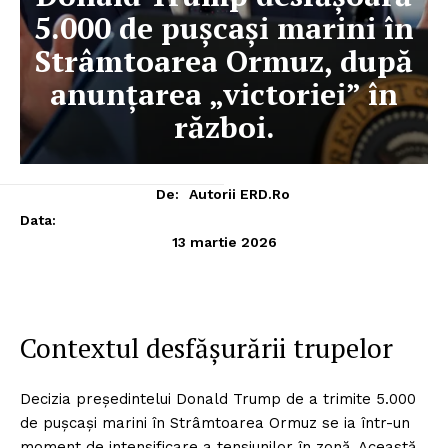
5.000 de pușcași marini în
Strâmtoarea Ormuz, după
anunțarea „victoriei” în
război.
De:
Autorii ERD.ro
Data:
13 martie 2026
Contextul desfășurării trupelor
Decizia președintelui Donald Trump de a trimite 5.000
de pușcași marini în Strâmtoarea Ormuz se ia într-un
moment de intensificare a tensiunilor în zonă. Această