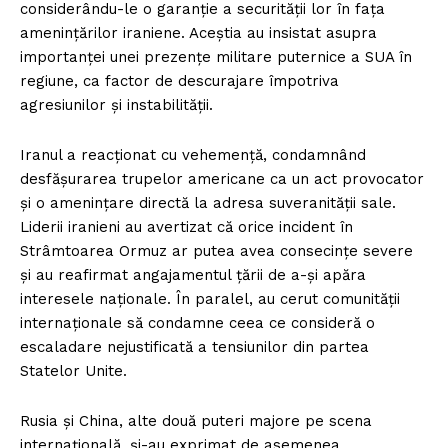
considerându-le o garanție a securității lor în fața
amenințărilor iraniene. Aceștia au insistat asupra
importanței unei prezențe militare puternice a SUA în
regiune, ca factor de descurajare împotriva
agresiunilor și instabilității.
Iranul a reacționat cu vehemență, condamnând
desfășurarea trupelor americane ca un act provocator
și o amenințare directă la adresa suveranității sale.
Liderii iranieni au avertizat că orice incident în
Strâmtoarea Ormuz ar putea avea consecințe severe
și au reafirmat angajamentul țării de a-și apăra
interesele naționale. În paralel, au cerut comunității
internaționale să condamne ceea ce consideră o
escaladare nejustificată a tensiunilor din partea
Statelor Unite.
Rusia și China, alte două puteri majore pe scena
internațională, și-au exprimat de asemenea