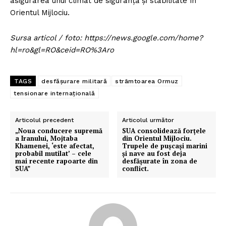
asigurarea unui climat de siguranță și stabilitate în
Orientul Mijlociu.
Sursa articol / foto: https://news.google.com/home?
hl=ro&gl=RO&ceid=RO%3Aro
TAGS
desfășurare militară
strâmtoarea Ormuz
tensionare internațională
Articolul precedent
Articolul următor
„Noua conducere supremă
SUA consolidează forțele
a Iranului, Mojtaba
din Orientul Mijlociu.
Khamenei, ‘este afectat,
Trupele de pușcași marini
probabil mutilat’ – cele
și nave au fost deja
mai recente rapoarte din
desfășurate în zona de
SUA”
conflict.