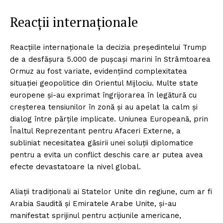
Reacții internaționale
Reacțiile internaționale la decizia președintelui Trump
de a desfășura 5.000 de pușcași marini în Strâmtoarea
Ormuz au fost variate, evidențiind complexitatea
situației geopolitice din Orientul Mijlociu. Multe state
europene și-au exprimat îngrijorarea în legătură cu
creșterea tensiunilor în zonă și au apelat la calm și
dialog între părțile implicate. Uniunea Europeană, prin
Înaltul Reprezentant pentru Afaceri Externe, a
subliniat necesitatea găsirii unei soluții diplomatice
pentru a evita un conflict deschis care ar putea avea
efecte devastatoare la nivel global.
Aliații tradiționali ai Statelor Unite din regiune, cum ar fi
Arabia Saudită și Emiratele Arabe Unite, și-au
manifestat sprijinul pentru acțiunile americane,