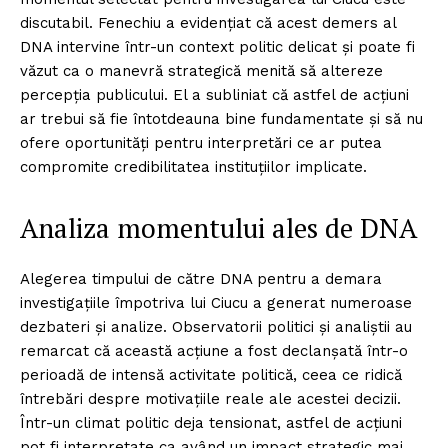
discutabil. Fenechiu a evidențiat că acest demers al
DNA intervine într-un context politic delicat și poate fi
văzut ca o manevră strategică menită să altereze
percepția publicului. El a subliniat că astfel de acțiuni
ar trebui să fie întotdeauna bine fundamentate și să nu
ofere oportunități pentru interpretări ce ar putea
compromite credibilitatea instituțiilor implicate.
Analiza momentului ales de DNA
Alegerea timpului de către DNA pentru a demara
investigațiile împotriva lui Ciucu a generat numeroase
dezbateri și analize. Observatorii politici și analiștii au
remarcat că această acțiune a fost declanșată într-o
perioadă de intensă activitate politică, ceea ce ridică
întrebări despre motivațiile reale ale acestei decizii.
Într-un climat politic deja tensionat, astfel de acțiuni
pot fi interpretate ca având un impact strategic mai