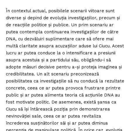
În contextul actual, posibilele scenarii viitoare sunt
diverse și depind de evoluția investigațiilor, precum și
de reacțiile politice și publice. Un prim scenariu ar
putea contempla continuarea investigațiilor de către
DNA, cu dezvăluiri suplimentare care să ofere mai
multă claritate asupra acuzațiilor aduse lui Ciucu. Acest
lucru ar putea conduce la o intensificare a presiunii
asupra acestuia și a partidului său, obligându-i să
adopte măsuri decisive pentru a-și proteja imaginea și
credibilitatea. Un alt scenariu preconizează
posibilitatea ca investigațiile să nu conducă la rezultate
concrete, ceea ce ar putea provoca frustrare printre
public și ar putea alimenta teoria că acțiunile DNA au
fost motivate politic. De asemenea, există șansa ca
Ciucu să își întărească poziția prin demonstrarea
nevinovăției sale, ceea ce ar putea revitaliza
încrederea susținătorilor săi și ar putea diminua
percepția de manipulare politică. În orice caz, evoluția