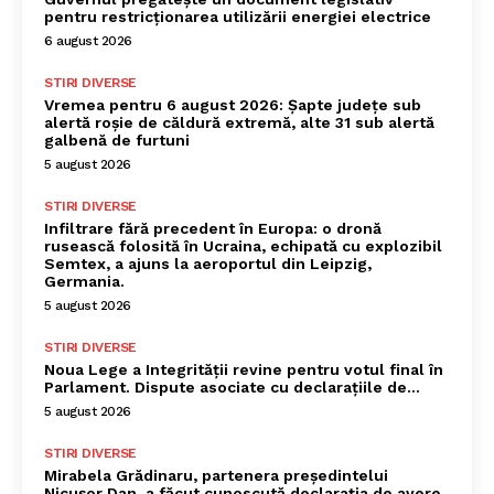
pentru restricționarea utilizării energiei electrice
6 august 2026
STIRI DIVERSE
Vremea pentru 6 august 2026: Șapte județe sub
alertă roșie de căldură extremă, alte 31 sub alertă
galbenă de furtuni
5 august 2026
STIRI DIVERSE
Infiltrare fără precedent în Europa: o dronă
rusească folosită în Ucraina, echipată cu explozibil
Semtex, a ajuns la aeroportul din Leipzig,
Germania.
5 august 2026
STIRI DIVERSE
Noua Lege a Integrității revine pentru votul final în
Parlament. Dispute asociate cu declarațiile de…
5 august 2026
STIRI DIVERSE
Mirabela Grădinaru, partenera președintelui
Nicușor Dan, a făcut cunoscută declarația de avere.