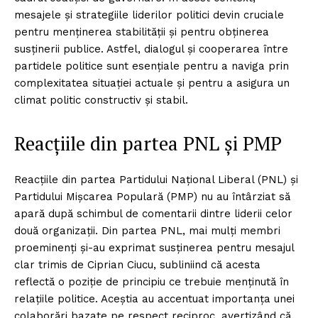
mesajele și strategiile liderilor politici devin cruciale
pentru menținerea stabilității și pentru obținerea
susținerii publice. Astfel, dialogul și cooperarea între
partidele politice sunt esențiale pentru a naviga prin
complexitatea situației actuale și pentru a asigura un
climat politic constructiv și stabil.
Reacțiile din partea PNL și PMP
Reacțiile din partea Partidului Național Liberal (PNL) și
Partidului Mișcarea Populară (PMP) nu au întârziat să
apară după schimbul de comentarii dintre liderii celor
două organizații. Din partea PNL, mai mulți membri
proeminenți și-au exprimat susținerea pentru mesajul
clar trimis de Ciprian Ciucu, subliniind că acesta
reflectă o poziție de principiu ce trebuie menținută în
relațiile politice. Aceștia au accentuat importanța unei
colaborări bazate pe respect reciproc, avertizând că