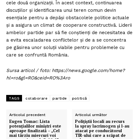
cele două organizații. În acest context, continuarea
discuțiilor și identificarea unui teren comun devin
esențiale pentru a depăși obstacolele politice actuale
și a asigura un climat de cooperare constructivă. Liderii
ambelor partide par să fie conștienți de necesitatea de
a evita escaladarea conflictelor și de a se concentra
pe găsirea unor soluții viabile pentru problemele cu
care se confruntă România.
Sursa articol / foto: https://news.google.com/home?
hl=ro&gl=RO&ceid=RO%3Aro
TAGS
colaborare
partide
politică
Articolul precedent
Articolul următor
Eugen Tomac: Lista
Polițiștii locali au recurs
potențialilor miniștri este
la spray lacrimogen și l-au
aproape finalizată – „Cel
atacat pe conducătorul
mai târziu miercuri voi
TIR-ului care a scăpat de