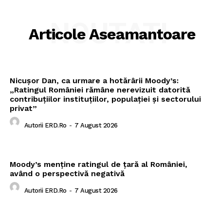
NOUTATI
Articole Aseamantoare
Nicușor Dan, ca urmare a hotărârii Moody’s:
„Ratingul României rămâne nerevizuit datorită
contribuțiilor instituțiilor, populației și sectorului
privat”
Autorii ERD.ro
-
7 August 2026
Moody’s menține ratingul de țară al României,
având o perspectivă negativă
Autorii ERD.ro
-
7 August 2026