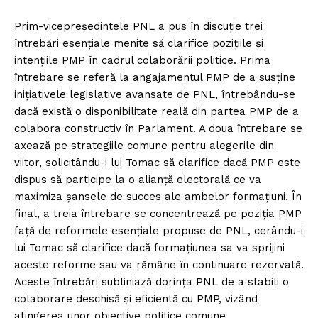
Prim-vicepreședintele PNL a pus în discuție trei
întrebări esențiale menite să clarifice pozițiile și
intențiile PMP în cadrul colaborării politice. Prima
întrebare se referă la angajamentul PMP de a susține
inițiativele legislative avansate de PNL, întrebându-se
dacă există o disponibilitate reală din partea PMP de a
colabora constructiv în Parlament. A doua întrebare se
axează pe strategiile comune pentru alegerile din
viitor, solicitându-i lui Tomac să clarifice dacă PMP este
dispus să participe la o alianță electorală ce va
maximiza șansele de succes ale ambelor formațiuni. În
final, a treia întrebare se concentrează pe poziția PMP
față de reformele esențiale propuse de PNL, cerându-i
lui Tomac să clarifice dacă formațiunea sa va sprijini
aceste reforme sau va rămâne în continuare rezervată.
Aceste întrebări subliniază dorința PNL de a stabili o
colaborare deschisă și eficientă cu PMP, vizând
atingerea unor obiective politice comune.