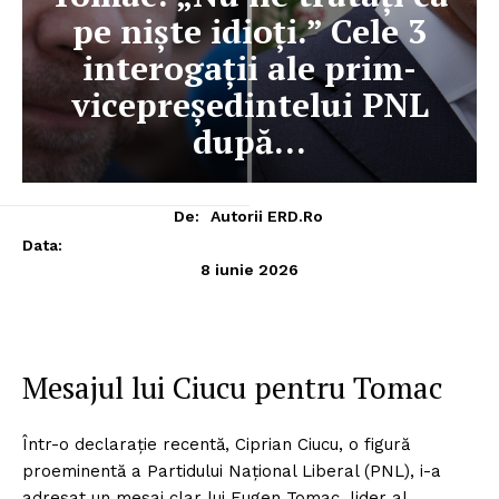
pe niște idioți.” Cele 3
interogații ale prim-
vicepreședintelui PNL
după…
De:
Autorii ERD.ro
Data:
8 iunie 2026
Mesajul lui Ciucu pentru Tomac
Într-o declarație recentă, Ciprian Ciucu, o figură
proeminentă a Partidului Național Liberal (PNL), i-a
adresat un mesaj clar lui Eugen Tomac, lider al