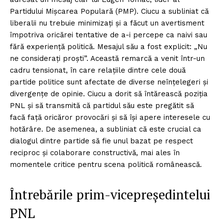
Partidului Mișcarea Populară (PMP). Ciucu a subliniat că
liberalii nu trebuie minimizați și a făcut un avertisment
împotriva oricărei tentative de a-i percepe ca naivi sau
fără experiență politică. Mesajul său a fost explicit: „Nu
ne considerați proști”. Această remarcă a venit într-un
cadru tensionat, în care relațiile dintre cele două
partide politice sunt afectate de diverse neînțelegeri și
divergențe de opinie. Ciucu a dorit să întărească poziția
PNL și să transmită că partidul său este pregătit să
facă față oricăror provocări și să își apere interesele cu
hotărâre. De asemenea, a subliniat că este crucial ca
dialogul dintre partide să fie unul bazat pe respect
reciproc și colaborare constructivă, mai ales în
momentele critice pentru scena politică românească.
Întrebările prim-vicepreședintelui
PNL