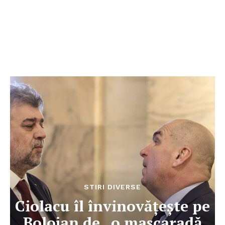
STIRI DIVERSE
Ciolacu îl învinovățește pe
Bolojan de „o mascaradă