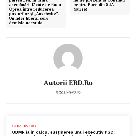
partea PNL în urma
nu fie prezent la Consiliul
asemănării făcute de Radu
pentru Pace din SUA
Oprea între reducerea
(surse)
posturilor și „Auschwitz”.
Un lider liberal cere
demisia acestuia.
Autorii ERD.ro
https://erd.ro
STIRI DIVERSE
UDMR ia în calcul susținerea unui executiv PSD: