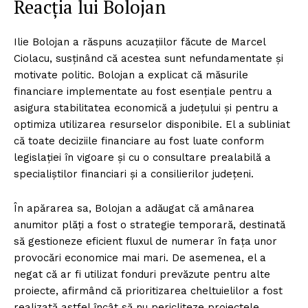
Reacția lui Bolojan
Ilie Bolojan a răspuns acuzațiilor făcute de Marcel
Ciolacu, susținând că acestea sunt nefundamentate și
motivate politic. Bolojan a explicat că măsurile
financiare implementate au fost esențiale pentru a
asigura stabilitatea economică a județului și pentru a
optimiza utilizarea resurselor disponibile. El a subliniat
că toate deciziile financiare au fost luate conform
legislației în vigoare și cu o consultare prealabilă a
specialiștilor financiari și a consilierilor județeni.
În apărarea sa, Bolojan a adăugat că amânarea
anumitor plăți a fost o strategie temporară, destinată
să gestioneze eficient fluxul de numerar în fața unor
provocări economice mai mari. De asemenea, el a
negat că ar fi utilizat fonduri prevăzute pentru alte
proiecte, afirmând că prioritizarea cheltuielilor a fost
realizată astfel încât să nu pericliteze proiectele