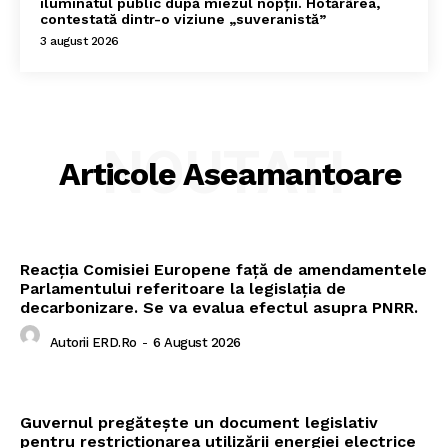
iluminatul public după miezul nopții. Hotărârea,
contestată dintr-o viziune „suveranistă”
3 august 2026
NOUTATI
Articole Aseamantoare
Reacția Comisiei Europene față de amendamentele
Parlamentului referitoare la legislația de
decarbonizare. Se va evalua efectul asupra PNRR.
Autorii ERD.ro
-
6 August 2026
Guvernul pregătește un document legislativ
pentru restricționarea utilizării energiei electrice