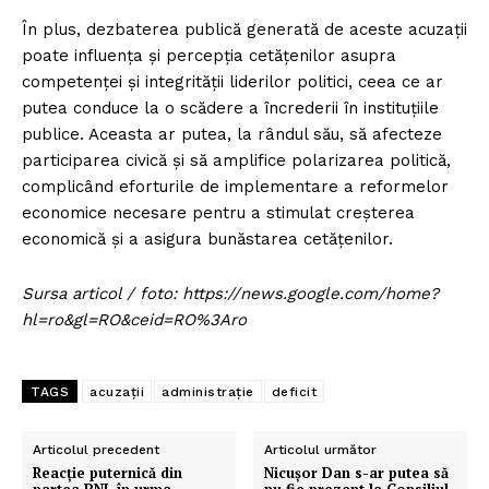
În plus, dezbaterea publică generată de aceste acuzații
poate influența și percepția cetățenilor asupra
competenței și integrității liderilor politici, ceea ce ar
putea conduce la o scădere a încrederii în instituțiile
publice. Aceasta ar putea, la rândul său, să afecteze
participarea civică și să amplifice polarizarea politică,
complicând eforturile de implementare a reformelor
economice necesare pentru a stimulat creșterea
economică și a asigura bunăstarea cetățenilor.
Sursa articol / foto: https://news.google.com/home?
hl=ro&gl=RO&ceid=RO%3Aro
TAGS
acuzații
administrație
deficit
Articolul precedent
Articolul următor
Reacție puternică din
Nicușor Dan s-ar putea să