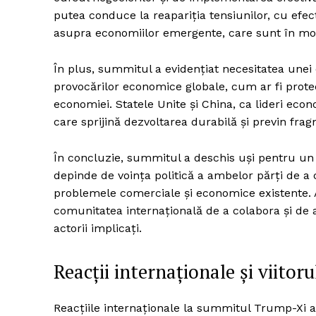
putea conduce la reapariția tensiunilor, cu efec
asupra economiilor emergente, care sunt în mod s
În plus, summitul a evidențiat necesitatea unei
provocărilor economice globale, cum ar fi protec
economiei. Statele Unite și China, ca lideri econ
care sprijină dezvoltarea durabilă și previn fr
În concluzie, summitul a deschis uși pentru un 
depinde de voința politică a ambelor părți de a c
problemele comerciale și economice existente.
comunitatea internațională de a colabora și de 
actorii implicați.
Reacții internaționale și viitoru
Reacțiile internaționale la summitul Trump-Xi a