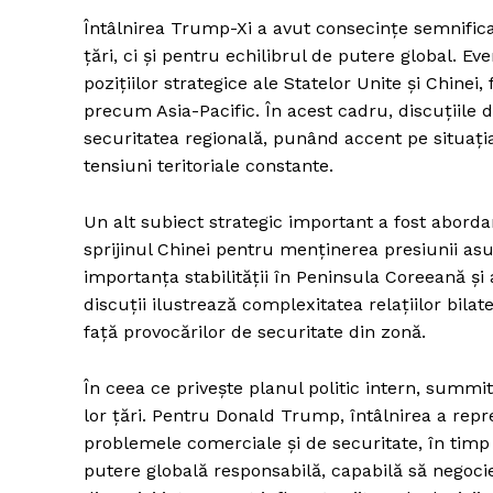
Întâlnirea Trump-Xi a avut consecințe semnificat
țări, ci și pentru echilibrul de putere global. 
pozițiilor strategice ale Statelor Unite și Chinei,
precum Asia-Pacific. În acest cadru, discuțiile di
securitatea regională, punând accent pe situați
tensiuni teritoriale constante.
Un alt subiect strategic important a fost aborda
sprijinul Chinei pentru menținerea presiunii as
importanța stabilității în Peninsula Coreeană și
discuții ilustrează complexitatea relațiilor bila
față provocărilor de securitate din zonă.
În ceea ce privește planul politic intern, summit
lor țări. Pentru Donald Trump, întâlnirea a rep
problemele comerciale și de securitate, în timp
putere globală responsabilă, capabilă să negocie