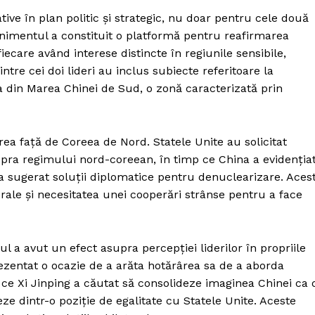
ive în plan politic și strategic, nu doar pentru cele două
Evenimentul a constituit o platformă pentru reafirmarea
 fiecare având interese distincte în regiunile sensibile,
ntre cei doi lideri au inclus subiecte referitoare la
a din Marea Chinei de Sud, o zonă caracterizată prin
rea față de Coreea de Nord. Statele Unite au solicitat
upra regimului nord-coreean, în timp ce China a evidenția
 a sugerat soluții diplomatice pentru denuclearizare. Aces
terale și necesitatea unei cooperări strânse pentru a face
ul a avut un efect asupra percepției liderilor în propriile
rezentat o ocazie de a arăta hotărârea sa de a aborda
 ce Xi Jinping a căutat să consolideze imaginea Chinei ca 
ze dintr-o poziție de egalitate cu Statele Unite. Aceste