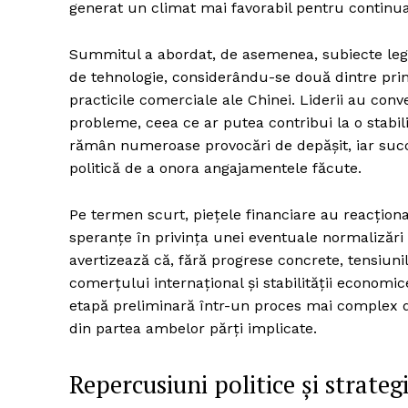
generat un climat mai favorabil pentru continua
Summitul a abordat, de asemenea, subiecte legate
de tehnologie, considerându-se două dintre princ
practicile comerciale ale Chinei. Liderii au conv
probleme, ceea ce ar putea contribui la o stabili
rămân numeroase provocări de depășit, iar succe
politică de a onora angajamentele făcute.
Pe termen scurt, piețele financiare au reacționat 
speranțe în privința unei eventuale normalizări a
avertizează că, fără progrese concrete, tensiun
comerțului internațional și stabilității economi
etapă preliminară într-un proces mai complex 
din partea ambelor părți implicate.
Repercusiuni politice și strateg