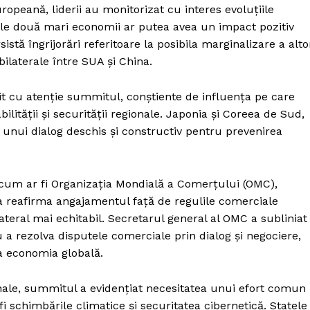
opeană, liderii au monitorizat cu interes evoluțiile
cele două mari economii ar putea avea un impact pozitiv
stă îngrijorări referitoare la posibila marginalizare a alto
bilaterale între SUA și China.
rit cu atenție summitul, conștiente de influența pe care
ilității și securității regionale. Japonia și Coreea de Sud,
unui dialog deschis și constructiv pentru prevenirea
e, cum ar fi Organizația Mondială a Comerțului (OMC),
a reafirma angajamentul față de regulile comerciale
teral mai echitabil. Secretarul general al OMC a subliniat
u a rezolva disputele comerciale prin dialog și negociere,
za economia globală.
ionale, summitul a evidențiat necesitatea unui efort comun
i schimbările climatice și securitatea cibernetică. Statele