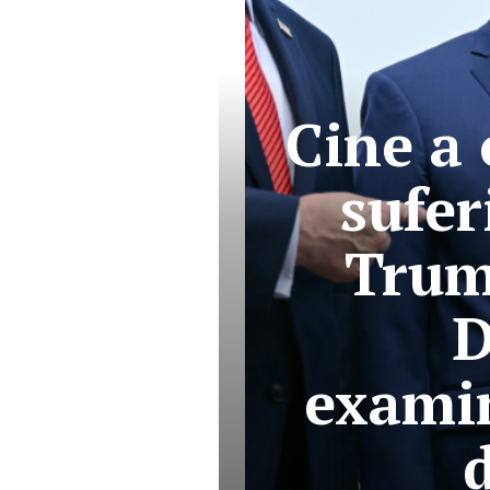
Cine a 
sufer
Trum
D
examin