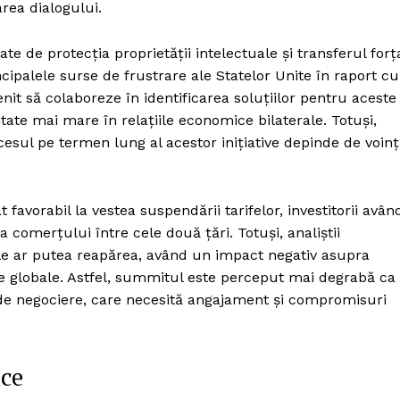
rea dialogului.
 de protecția proprietății intelectuale și transferul forț
ipalele surse de frustrare ale Statelor Unite în raport cu
enit să colaboreze în identificarea soluțiilor pentru aceste
tate mai mare în relațiile economice bilaterale. Totuși,
sul pe termen lung al acestor inițiative depinde de voin
favorabil la vestea suspendării tarifelor, investitorii avân
 comerțului între cele două țări. Totuși, analiștii
ile ar putea reapărea, având un impact negativ asupra
ce globale. Astfel, summitul este perceput mai degrabă ca
de negociere, care necesită angajament și compromisuri
ice