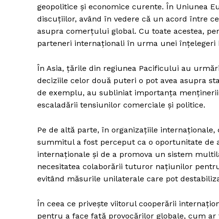
geopolitice și economice curente. În Uniunea Eur
discuțiilor, având în vedere că un acord între 
asupra comerțului global. Cu toate acestea, persi
parteneri internaționali în urma unei înțelegeri 
În Asia, țările din regiunea Pacificului au urmă
deciziile celor două puteri o pot avea asupra stab
de exemplu, au subliniat importanța menținerii 
escaladării tensiunilor comerciale și politice.
Pe de altă parte, în organizațiile internațional
summitul a fost perceput ca o oportunitate de 
internaționale și de a promova un sistem multila
necesitatea colaborării tuturor națiunilor pentr
evitând măsurile unilaterale care pot destabili
În ceea ce privește viitorul cooperării internaț
pentru a face față provocărilor globale, cum ar f