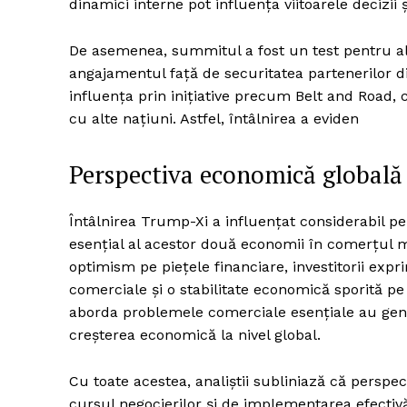
dinamici interne pot influența viitoarele decizii și
De asemenea, summitul a fost un test pentru ali
angajamentul față de securitatea partenerilor di
influența prin inițiative precum Belt and Road, 
cu alte națiuni. Astfel, întâlnirea a eviden
Perspectiva economică globală
Întâlnirea Trump-Xi a influențat considerabil p
esențial al acestor două economii în comerțul mo
optimism pe piețele financiare, investitorii exp
comerciale și o stabilitate economică sporită p
aborda problemele comerciale esențiale au gene
creșterea economică la nivel global.
Cu toate acestea, analiștii subliniază că persp
cursul negocierilor și de implementarea efectiv