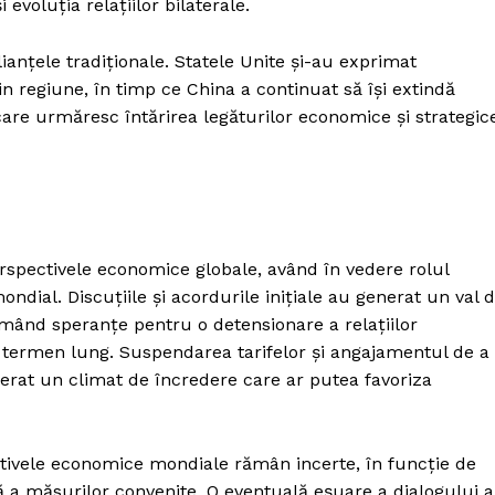
 evoluția relațiilor bilaterale.
anțele tradiționale. Statele Unite și-au exprimat
n regiune, în timp ce China a continuat să își extindă
care urmăresc întărirea legăturilor economice și strategic
erspectivele economice globale, având în vedere rolul
ndial. Discuțiile și acordurile inițiale au generat un val 
rimând speranțe pentru o detensionare a relațiilor
e termen lung. Suspendarea tarifelor și angajamentul de a
rat un climat de încredere care ar putea favoriza
ectivele economice mondiale rămân incerte, în funcție de
ă a măsurilor convenite. O eventuală eșuare a dialogului a