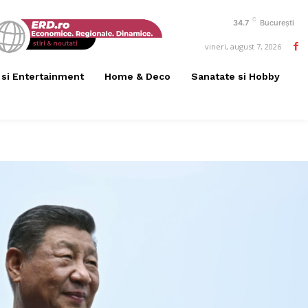
C
34.7
București
vineri, august 7, 2026
 si Entertainment
Home & Deco
Sanatate si Hobby