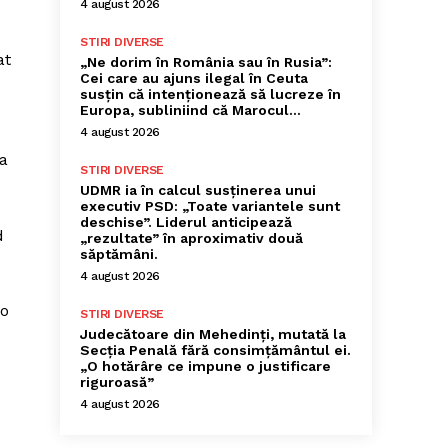
4 august 2026
STIRI DIVERSE
at
„Ne dorim în România sau în Rusia”:
Cei care au ajuns ilegal în Ceuta
susțin că intenționează să lucreze în
Europa, subliniind că Marocul...
4 august 2026
ța
STIRI DIVERSE
UDMR ia în calcul susținerea unui
executiv PSD: „Toate variantele sunt
deschise”. Liderul anticipează
d
„rezultate” în aproximativ două
săptămâni.
4 august 2026
 o
STIRI DIVERSE
Judecătoare din Mehedinți, mutată la
Secția Penală fără consimțământul ei.
„O hotărâre ce impune o justificare
riguroasă”
4 august 2026