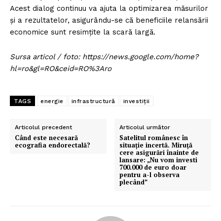
Acest dialog continuu va ajuta la optimizarea măsurilor
și a rezultatelor, asigurându-se că beneficiile relansării
economice sunt resimțite la scară largă.
Sursa articol / foto: https://news.google.com/home?
hl=ro&gl=RO&ceid=RO%3Aro
TAGS
energie
infrastructură
investiții
Articolul precedent
Articolul următor
Când este necesară
Satelitul românesc în
ecografia endorectală?
situație incertă. Miruță
cere asigurări înainte de
lansare: „Nu vom investi
700.000 de euro doar
pentru a-l observa
plecând”