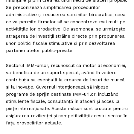
finanțare și prin crearea unui mediu de afaceri propice.
Se preconizează simplificarea procedurilor
administrative și reducerea sarcinilor birocratice, ceea
ce va permite firmelor să se concentreze mai mult pe
activitățile lor productive. De asemenea, se urmărește
atragerea de investiții străine directe prin propunerea
unor politici fiscale stimulative și prin dezvoltarea
parteneriatelor public-private.
Sectorul IMM-urilor, recunoscut ca motor al economiei,
va beneficia de un suport special, având în vedere
contribuția sa esențială la crearea de locuri de muncă
și la inovație. Guvernul intenționează să inițieze
programe de sprijin destinate IMM-urilor, incluzând
stimulente fiscale, consultanță în afaceri și acces la
piețe internaționale. Aceste măsuri sunt cruciale pentru
asigurarea rezilienței și competitivității acestui sector în
fața provocărilor actuale.