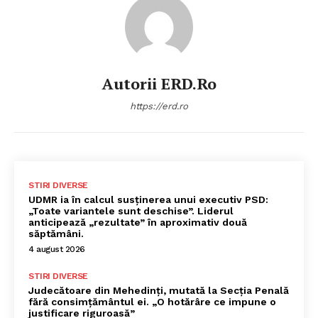
Autorii ERD.ro
https://erd.ro
STIRI DIVERSE
UDMR ia în calcul susținerea unui executiv PSD:
„Toate variantele sunt deschise”. Liderul
anticipează „rezultate” în aproximativ două
săptămâni.
4 august 2026
STIRI DIVERSE
Judecătoare din Mehedinți, mutată la Secția Penală
fără consimțământul ei. „O hotărâre ce impune o
justificare riguroasă”