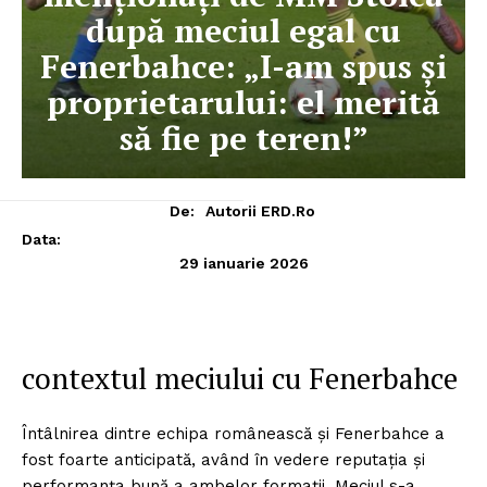
după meciul egal cu
Fenerbahce: „I-am spus și
proprietarului: el merită
să fie pe teren!”
De:
Autorii ERD.ro
Data:
29 ianuarie 2026
contextul meciului cu Fenerbahce
Întâlnirea dintre echipa românească și Fenerbahce a
fost foarte anticipată, având în vedere reputația și
performanța bună a ambelor formații. Meciul s-a