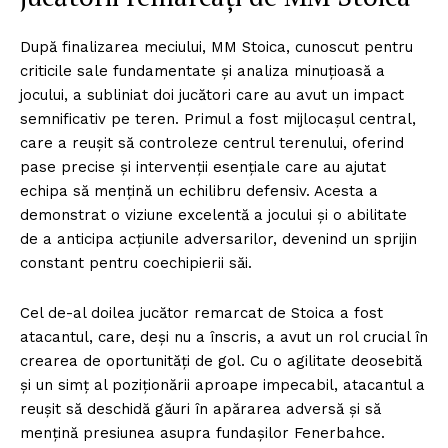
După finalizarea meciului, MM Stoica, cunoscut pentru
criticile sale fundamentate și analiza minuțioasă a
jocului, a subliniat doi jucători care au avut un impact
semnificativ pe teren. Primul a fost mijlocașul central,
care a reușit să controleze centrul terenului, oferind
pase precise și intervenții esențiale care au ajutat
echipa să mențină un echilibru defensiv. Acesta a
demonstrat o viziune excelentă a jocului și o abilitate
de a anticipa acțiunile adversarilor, devenind un sprijin
constant pentru coechipierii săi.
Cel de-al doilea jucător remarcat de Stoica a fost
atacantul, care, deși nu a înscris, a avut un rol crucial în
crearea de oportunități de gol. Cu o agilitate deosebită
și un simț al poziționării aproape impecabil, atacantul a
reușit să deschidă găuri în apărarea adversă și să
mențină presiunea asupra fundașilor Fenerbahce.