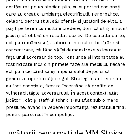
desfășurat pe un stadion plin, cu suporteri pasionați
care au creat o ambianță electrificată. Fenerbahce,
celebră pentru stilul său ofensiv și jucătorii de elită, a
pășit pe teren cu multă încredere, dornică să își impună
jocul și să obțină un rezultat pozitiv. De cealaltă parte,
echipa românească a abordat meciul cu hotărâre și
concentrare, căutând să își demonstreze valoarea în
fața unui adversar de top. Tensiunea și intensitatea au
fost ridicate încă din primele faze ale meciului, fiecare
echipă încercând să își impună stilul de joc și să
genereze oportunități de gol. Strategiile antrenorilor
au fost esențiale, fiecare încercând să profite de
vulnerabilitățile adversarului. În acest context, atât
jucătorii, cât și staff-ul tehnic s-au aflat sub o mare
presiune, având în vedere importanța rezultatului final
pentru parcursul în competiție.
jucătorii remarcați de MM Stoica