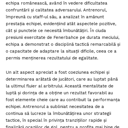
echipa românească, având în vedere dificultatea
confruntării și calitatea adversarului. Antrenorul,
împreună cu staff-ul său, a analizat în amănunt
prestația echipei, evidențiind atât aspectele pozitive,
cât și punctele ce necesită îmbunătățiri. În ciuda
presiunii exercitate de Fenerbahce pe durata meciului,
echipa a demonstrat o disciplină tactică remarcabilă și
o capacitate de adaptare la situații dificile, ceea ce a
permis menținerea rezultatului de egalitate.
Un alt aspect apreciat a fost coeziunea echipei și
determinarea arătată de jucători, care au luptat până
la ultimul fluier al arbitrului. Această mentalitate de
luptă și dorința de a obține un rezultat favorabil au
fost elemente cheie care au contribuit la performanța
echipei. Antrenorul a subliniat necesitatea de a
continua să lucreze la îmbunătățirea unor strategii
tactice, în special în privința tranzițiilor rapide și
finalizării ocaziilor de gol, pentru a profita mai bine de