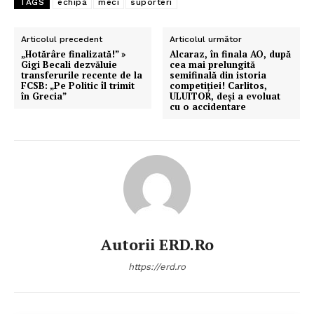
TAGS
echipă
meci
suporteri
Articolul precedent
Articolul următor
„Hotărâre finalizată!” »
Alcaraz, în finala AO, după
Gigi Becali dezvăluie
cea mai prelungită
transferurile recente de la
semifinală din istoria
FCSB: „Pe Politic îl trimit
competiției! Carlitos,
în Grecia”
ULUITOR, deși a evoluat
cu o accidentare
Autorii ERD.ro
https://erd.ro