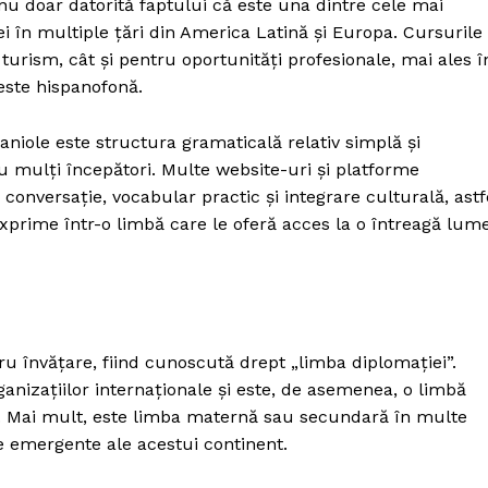
nu doar datorită faptului că este una dintre cele mai
 ei în multiple țări din America Latină și Europa. Cursurile
 turism, cât și pentru oportunități profesionale, mai ales î
este hispanofonă.
paniole este structura gramaticală relativ simplă și
u mulți începători. Multe website-uri și platforme
conversație, vocabular practic și integrare culturală, astf
 exprime într-o limbă care le oferă acces la o întreagă lum
ru învățare, fiind cunoscută drept „limba diplomației”.
ganizațiilor internaționale și este, de asemenea, o limbă
te. Mai mult, este limba maternă sau secundară în multe
le emergente ale acestui continent.