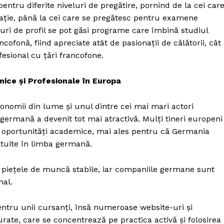
ntru diferite niveluri de pregătire, pornind de la cei car
rsație, până la cei care se pregătesc pentru examene
ri de profil se pot găsi programe care îmbină studiul
ofonă, fiind apreciate atât de pasionații de călătorii, cât 
fesional cu țări francofone.
ice și Profesionale în Europa
nomii din lume și unul dintre cei mai mari actori
ermană a devenit tot mai atractivă. Mulți tineri europeni
 oportunități academice, mai ales pentru că Germania
ratuite în limba germană.
iețele de muncă stabile, iar companiile germane sunt
nal.
entru unii cursanți, însă numeroase website-uri și
rate, care se concentrează pe practica activă și folosirea