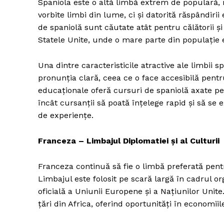
Spaniola este o altă limbă extrem de populară, 
vorbite limbi din lume, ci și datorită răspândirii
de spaniolă sunt căutate atât pentru călătorii și
Statele Unite, unde o mare parte din populație 
Una dintre caracteristicile atractive ale limbii s
pronunția clară, ceea ce o face accesibilă pentr
educaționale oferă cursuri de spaniolă axate pe 
încât cursanții să poată înțelege rapid și să se
de experiențe.
Franceza – Limbajul Diplomatiei și al Culturii
Franceza continuă să fie o limbă preferată pent
Limbajul este folosit pe scară largă în cadrul or
oficială a Uniunii Europene și a Națiunilor Uni
țări din Africa, oferind oportunități în economii