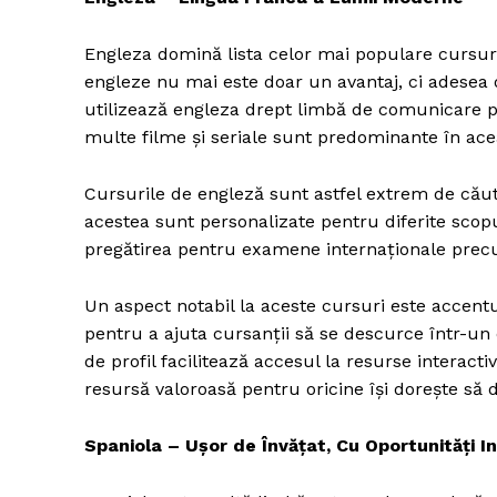
Engleza domină lista celor mai populare cursuri d
engleze nu mai este doar un avantaj, ci adesea o
utilizează engleza drept limbă de comunicare pri
multe filme și seriale sunt predominante în ace
Cursurile de engleză sunt astfel extrem de căutat
acestea sunt personalizate pentru diferite scop
pregătirea pentru examene internaționale pre
Un aspect notabil la aceste cursuri este accent
pentru a ajuta cursanții să se descurce într-un 
de profil facilitează accesul la resurse interactive
resursă valoroasă pentru oricine își dorește să 
Spaniola – Ușor de Învățat, Cu Oportunități I