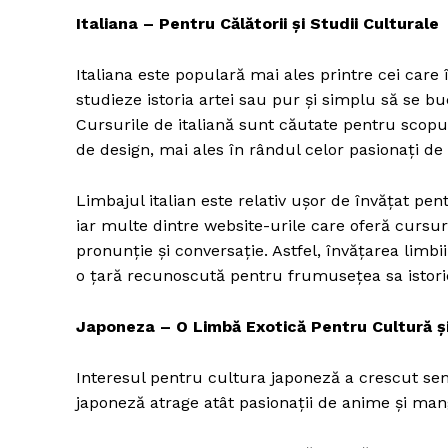
Italiana – Pentru Călătorii și Studii Culturale
Italiana este populară mai ales printre cei care î
studieze istoria artei sau pur și simplu să se bu
Cursurile de italiană sunt căutate pentru scopur
de design, mai ales în rândul celor pasionați de st
Limbajul italian este relativ ușor de învățat pent
iar multe dintre website-urile care oferă cursur
pronunție și conversație. Astfel, învățarea limbi
o țară recunoscută pentru frumusețea sa istoric
Japoneza – O Limbă Exotică Pentru Cultură și
Interesul pentru cultura japoneză a crescut semn
japoneză atrage atât pasionații de anime și manga