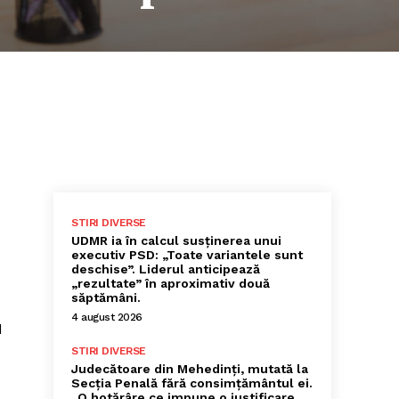
STIRI DIVERSE
UDMR ia în calcul susținerea unui
executiv PSD: „Toate variantele sunt
deschise”. Liderul anticipează
„rezultate” în aproximativ două
săptămâni.
4 august 2026
d
STIRI DIVERSE
Judecătoare din Mehedinți, mutată la
Secția Penală fără consimțământul ei.
„O hotărâre ce impune o justificare