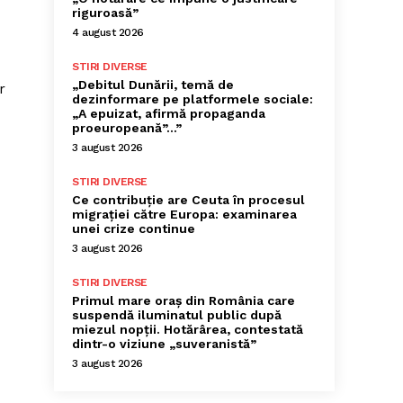
riguroasă”
4 august 2026
STIRI DIVERSE
„Debitul Dunării, temă de
r
dezinformare pe platformele sociale:
„A epuizat, afirmă propaganda
proeuropeană”…”
3 august 2026
STIRI DIVERSE
Ce contribuție are Ceuta în procesul
migrației către Europa: examinarea
unei crize continue
3 august 2026
STIRI DIVERSE
Primul mare oraș din România care
suspendă iluminatul public după
miezul nopții. Hotărârea, contestată
dintr-o viziune „suveranistă”
3 august 2026