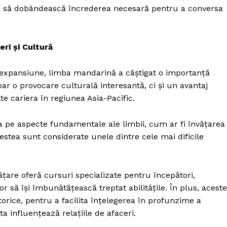
ții să dobândească încrederea necesară pentru a conversa
ri și Cultură
 expansiune, limba mandarină a câștigat o importanță
oar o provocare culturală interesantă, ci și un avantaj
te cariera în regiunea Asia-Pacific.
pe aspecte fundamentale ale limbii, cum ar fi învățarea
estea sunt considerate unele dintre cele mai dificile
țare oferă cursuri specializate pentru începători,
or să își îmbunătățească treptat abilitățile. În plus, aceste
torice, pentru a facilita înțelegerea în profunzime a
a influențează relațiile de afaceri.