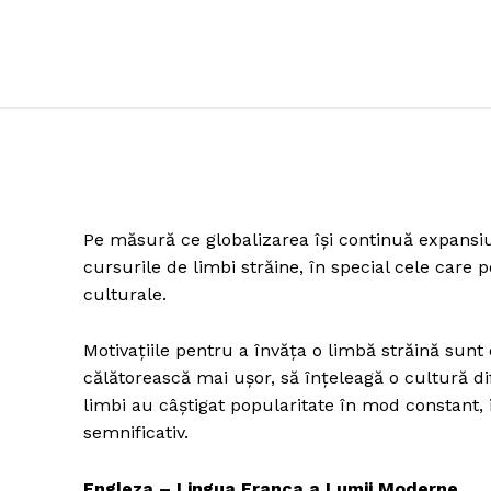
Pe măsură ce globalizarea își continuă expansiu
cursurile de limbi străine, în special cele care 
culturale.
Motivațiile pentru a învăța o limbă străină sunt 
călătorească mai ușor, să înțeleagă o cultură dif
limbi au câștigat popularitate în mod constant,
semnificativ.
Engleza – Lingua Franca a Lumii Moderne