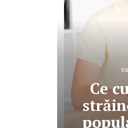
CU
Ce cu
străin
popul