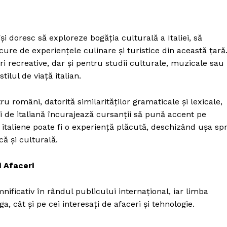
și doresc să exploreze bogăția culturală a Italiei, să
cure de experiențele culinare și turistice din această țară
i recreative, dar și pentru studii culturale, muzicale sau
ilul de viață italian.
ru români, datorită similarităților gramaticale și lexicale,
i de italiană încurajează cursanții să pună accent pe
i italiene poate fi o experiență plăcută, deschizând ușa sp
ă și culturală.
 Afaceri
ificativ în rândul publicului internațional, iar limba
, cât și pe cei interesați de afaceri și tehnologie.