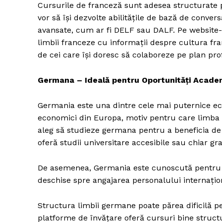
Cursurile de franceză sunt adesea structurate pe
vor să își dezvolte abilitățile de bază de conve
avansate, cum ar fi DELF sau DALF. Pe website-u
limbii franceze cu informații despre cultura franc
de cei care își doresc să colaboreze pe plan pro
Germana – Ideală pentru Oportunități Academ
Germania este una dintre cele mai puternice eco
economici din Europa, motiv pentru care limba g
aleg să studieze germana pentru a beneficia de
oferă studii universitare accesibile sau chiar g
De asemenea, Germania este cunoscută pentru p
deschise spre angajarea personalului internațio
Structura limbii germane poate părea dificilă p
platforme de învățare oferă cursuri bine structu