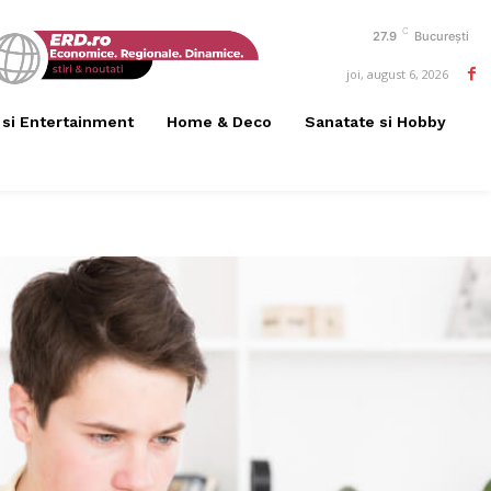
C
27.9
București
joi, august 6, 2026
 si Entertainment
Home & Deco
Sanatate si Hobby