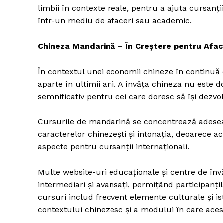
limbii în contexte reale, pentru a ajuta cursan
într-un mediu de afaceri sau academic.
Chineza Mandarină – În Creștere pentru Aface
În contextul unei economii chineze în continuă
aparte în ultimii ani. A învăța chineza nu este d
semnificativ pentru cei care doresc să își dezvol
Cursurile de mandarină se concentrează adesea 
caracterelor chinezești și intonația, deoarece ac
aspecte pentru cursanții internaționali.
Multe website-uri educaționale și centre de învă
intermediari și avansați, permițând participanțil
cursuri includ frecvent elemente culturale și is
contextului chinezesc și a modului în care acest