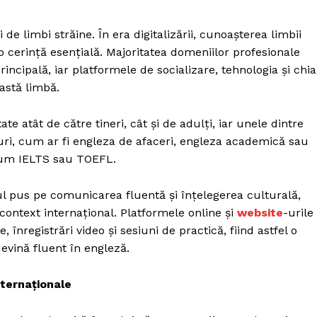
e limbi străine. În era digitalizării, cunoașterea limbii
 cerință esențială. Majoritatea domeniilor profesionale
ncipală, iar platformele de socializare, tehnologia și chia
astă limbă.
e atât de către tineri, cât și de adulți, iar unele dintre
uri, cum ar fi engleza de afaceri, engleza academică sau
cum IELTS sau TOEFL.
ul pus pe comunicarea fluentă și înțelegerea culturală,
context internațional. Platformele online și
website
-urile
, înregistrări video și sesiuni de practică, fiind astfel o
devină fluent în engleză.
nternaționale