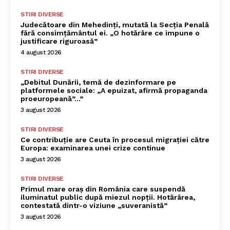
STIRI DIVERSE
Judecătoare din Mehedinți, mutată la Secția Penală
fără consimțământul ei. „O hotărâre ce impune o
justificare riguroasă”
4 august 2026
STIRI DIVERSE
„Debitul Dunării, temă de dezinformare pe
platformele sociale: „A epuizat, afirmă propaganda
proeuropeană”…”
3 august 2026
STIRI DIVERSE
Ce contribuție are Ceuta în procesul migrației către
Europa: examinarea unei crize continue
3 august 2026
STIRI DIVERSE
Primul mare oraș din România care suspendă
iluminatul public după miezul nopții. Hotărârea,
contestată dintr-o viziune „suveranistă”
3 august 2026