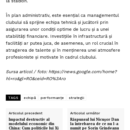
la stadion.
În plan administrativ, este esențial ca managementul
clubului să sprijine echipa tehnică și jucătorii prin
asigurarea unor condiții optime de lucru și a unei
stabilități financiare. Investițiile în infrastructură și
facilități ar putea juca, de asemenea, un rol crucial în
atragerea de talente și în menținerea unei atmosfere
profesioniste și motivate în cadrul clubului.
Sursa articol / foto: https://news.google.com/home?
hl=ro&gl=RO&ceid=RO%3Aro
TAGS
echipă
performanțe
strategii
Articolul precedent
Articolul următor
Impactul destructiv al
Răspunsul lui Nicușor Dan
modelului economic din
la întrebarea de ce nu l-a
China: Cum politicile lui Xi
numit pe Sorin Grindeanu