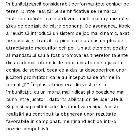
îmbunătățească considerabil performanțele echipei pe
teren. Dintre realizările semnificative se remarcă
întărirea apărării, care a devenit mult mai organizată și
greu de depășit de către oponenți. De asemenea, Kopic
a reușit să introducă un sistem de joc mai dinamic, axat
pe posesie și tranziții rapide, care a adus un plus de
atractivitate meciurilor echipei. Un alt element pozitiv
al mandatului său a fost promovarea tinerelor talente
din academie, oferindu-le oportunitatea de a juca la
echipa de seniori, ceea ce a dus la descoperirea unor
jucători promițători care au început să se afirme în
primul „11”. În plus, atmosfera din vestiar s-a
îmbunătățit, cu un moral mai ridicat și o coeziune mai
bună între jucători, datorită abilităților de lider ale lui
Kopic și capacității sale de a motiva echipa. Aceste
realizări au contribuit la obținerea unor rezultate
favorabile în campionat, menținând echipa într-o
poziție competitivă.