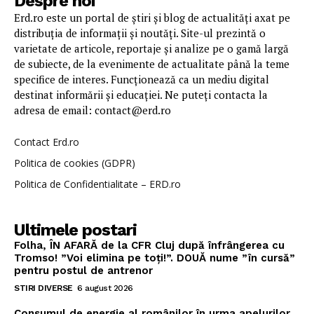
Despre noi
Erd.ro este un portal de știri și blog de actualități axat pe
distribuția de informații și noutăți. Site-ul prezintă o
varietate de articole, reportaje și analize pe o gamă largă
de subiecte, de la evenimente de actualitate până la teme
specifice de interes. Funcționează ca un mediu digital
destinat informării și educației. Ne puteți contacta la
adresa de email: contact@erd.ro
Contact Erd.ro
Politica de cookies (GDPR)
Politica de Confidentialitate – ERD.ro
Ultimele postari
Folha, ÎN AFARĂ de la CFR Cluj după înfrângerea cu
Tromso! ”Voi elimina pe toți!”. DOUĂ nume ”în cursă”
pentru postul de antrenor
STIRI DIVERSE
6 august 2026
Consumul de energie al românilor în urma apelurilor