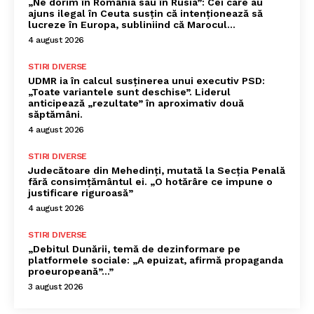
„Ne dorim în România sau în Rusia”: Cei care au
ajuns ilegal în Ceuta susțin că intenționează să
lucreze în Europa, subliniind că Marocul...
4 august 2026
STIRI DIVERSE
UDMR ia în calcul susținerea unui executiv PSD:
„Toate variantele sunt deschise”. Liderul
anticipează „rezultate” în aproximativ două
săptămâni.
4 august 2026
STIRI DIVERSE
Judecătoare din Mehedinți, mutată la Secția Penală
fără consimțământul ei. „O hotărâre ce impune o
justificare riguroasă”
4 august 2026
STIRI DIVERSE
„Debitul Dunării, temă de dezinformare pe
platformele sociale: „A epuizat, afirmă propaganda
proeuropeană”…”
3 august 2026