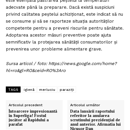
este esențială păstrarea peștelui la temperaturi
adecvate până la preparare. Dacă există suspiciuni
privind calitatea peștelui achiziționat, este indicat să nu
se consume și să se raporteze situația autorităților
competente pentru a preveni riscurile pentru sănătate.
Adoptarea acestor măsuri preventive poate ajuta
semnificativ la protejarea sănătății consumatorilor și
prevenirea unor probleme alimentare grave.
Sursa articol / foto: https://news.google.com/home?
hl=ro&gl=RO&ceid=RO%3Aro
TAGS
igienă
merluciu
paraziți
Articolul precedent
Articolul următor
Întoarcere impresionantă
Data lansării raportului
în Superliga! Fostul
referitor la anularea
jucător al Rapidului a
scrutinului prezidențial de
parafat
anul anterior. Afirmatia lui
Nicușor Dan