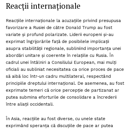
Reacții internaționale
Reacțiile internaționale la acuzațiile privind presupusa
favorizare a Rusiei de către Donald Trump au fost
variate și profund polarizate. Liderii europeni și-au
exprimat îngrijorările față de posibilele implicații
asupra stabilității regionale, subliniind importanța unei
abordări unitare și coerente în relațiile cu Rusia. În
cadrul unei întâlniri a Consiliului European, mai mulți
oficiali au subliniat necesitatea ca orice proces de pace
să aibă loc într-un cadru multilateral, respectând
principiile dreptului internațional. De asemenea, au fost
exprimate temeri că orice percepție de partizanat ar
putea submina eforturile de consolidare a încrederii
între aliații occidentali.
În Asia, reacțiile au fost diverse, cu unele state
exprimând speranța că discuțiile de pace ar putea