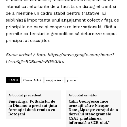
intensificat eforturile de a facilita un dialog eficient și
de a menține un cadru stabil pentru tratative. Ei
subliniază importanța unui angajament colectiv față de
principiile de pace și cooperare internațională, fără a
permite ca tensiunile geopolitice să deturneze scopul
principal al discuțiilor.
Sursa articol / foto: https://news.google.com/home?
hl=ro&gl=RO&ceid=RO%3Aro
TAGS
Casa Albă
negocieri
pace
Articolul precedent
Articolul următor
SuperLiga: Fotbalistul de
Călin Georgescu face
la Dinamo a precizat ținta
acuzații către Nicușor
formației după remiza cu
Dan: „Lipsește curajul de a
Botoșani
dezvălui stenogramele
CSAT și întâlnirea
informală a CCR-ului.”