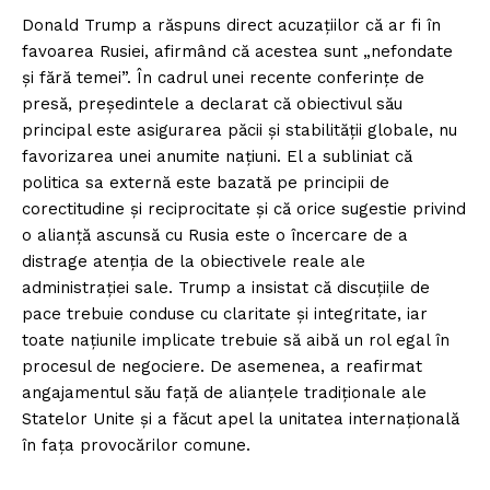
Donald Trump a răspuns direct acuzațiilor că ar fi în
favoarea Rusiei, afirmând că acestea sunt „nefondate
și fără temei”. În cadrul unei recente conferințe de
presă, președintele a declarat că obiectivul său
principal este asigurarea păcii și stabilității globale, nu
favorizarea unei anumite națiuni. El a subliniat că
politica sa externă este bazată pe principii de
corectitudine și reciprocitate și că orice sugestie privind
o alianță ascunsă cu Rusia este o încercare de a
distrage atenția de la obiectivele reale ale
administrației sale. Trump a insistat că discuțiile de
pace trebuie conduse cu claritate și integritate, iar
toate națiunile implicate trebuie să aibă un rol egal în
procesul de negociere. De asemenea, a reafirmat
angajamentul său față de alianțele tradiționale ale
Statelor Unite și a făcut apel la unitatea internațională
în fața provocărilor comune.