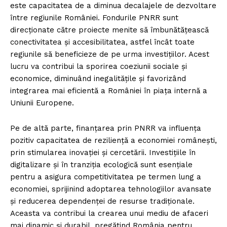
este capacitatea de a diminua decalajele de dezvoltare
între regiunile României. Fondurile PNRR sunt
direcționate către proiecte menite să îmbunătățească
conectivitatea și accesibilitatea, astfel încât toate
regiunile să beneficieze de pe urma investițiilor. Acest
lucru va contribui la sporirea coeziunii sociale și
economice, diminuând inegalitățile și favorizând
integrarea mai eficientă a României în piața internă a
Uniunii Europene.
Pe de altă parte, finanțarea prin PNRR va influența
pozitiv capacitatea de reziliență a economiei românești,
prin stimularea inovației și cercetării. Investițiile în
digitalizare și în tranziția ecologică sunt esențiale
pentru a asigura competitivitatea pe termen lung a
economiei, sprijinind adoptarea tehnologiilor avansate
și reducerea dependenței de resurse tradiționale.
Aceasta va contribui la crearea unui mediu de afaceri
mai dinamic și durabil, pregătind România pentru