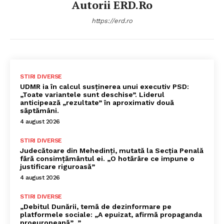
Autorii ERD.ro
https://erd.ro
STIRI DIVERSE
UDMR ia în calcul susținerea unui executiv PSD:
„Toate variantele sunt deschise”. Liderul
anticipează „rezultate” în aproximativ două
săptămâni.
4 august 2026
STIRI DIVERSE
Judecătoare din Mehedinți, mutată la Secția Penală
fără consimțământul ei. „O hotărâre ce impune o
justificare riguroasă”
4 august 2026
STIRI DIVERSE
„Debitul Dunării, temă de dezinformare pe
platformele sociale: „A epuizat, afirmă propaganda
proeuropeană”…”