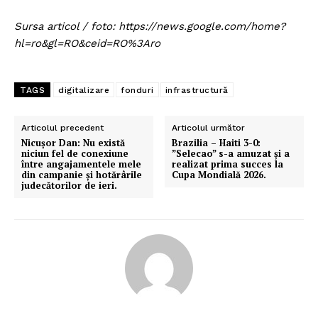
Sursa articol / foto: https://news.google.com/home?
hl=ro&gl=RO&ceid=RO%3Aro
TAGS
digitalizare
fonduri
infrastructură
Articolul precedent
Articolul următor
Nicușor Dan: Nu există
Brazilia – Haiti 3-0:
niciun fel de conexiune
”Selecao” s-a amuzat și a
între angajamentele mele
realizat prima succes la
din campanie și hotărârile
Cupa Mondială 2026.
judecătorilor de ieri.