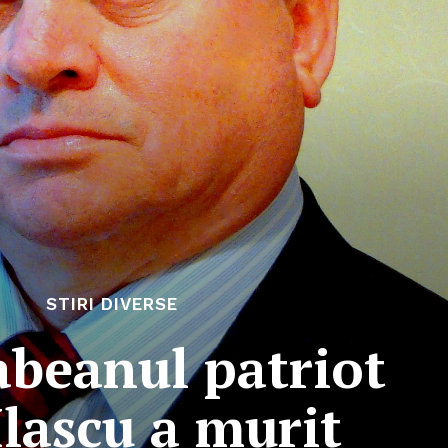
STIRI DIVERSE
abeanul patriot
 Ilașcu a murit