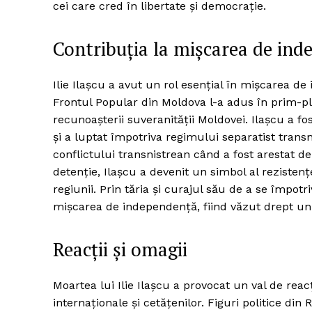
cei care cred în libertate și democrație.
Contribuția la mișcarea de in
Ilie Ilașcu a avut un rol esențial în mișcarea d
Frontul Popular din Moldova l-a adus în prim-pla
recunoașterii suveranității Moldovei. Ilașcu a fos
și a luptat împotriva regimului separatist trans
conflictului transnistrean când a fost arestat de 
detenție, Ilașcu a devenit un simbol al rezistenț
regiunii. Prin tăria și curajul său de a se împotri
mișcarea de independență, fiind văzut drept un 
Reacții și omagii
Moartea lui Ilie Ilașcu a provocat un val de reacți
internaționale și cetățenilor. Figuri politice d