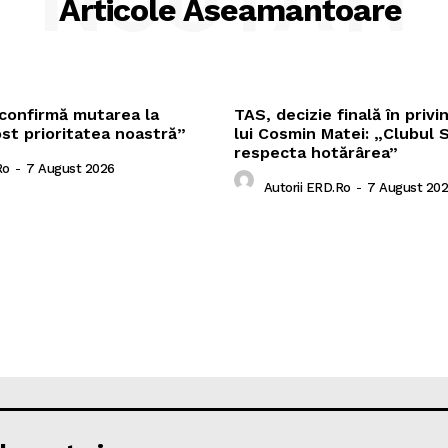
NOUTATI
Articole Aseamantoare
 confirmă mutarea la
TAS, decizie finală în privi
st prioritatea noastră”
lui Cosmin Matei: „Clubul 
respecta hotărârea”
ro
-
7 August 2026
Autorii ERD.ro
-
7 August 20