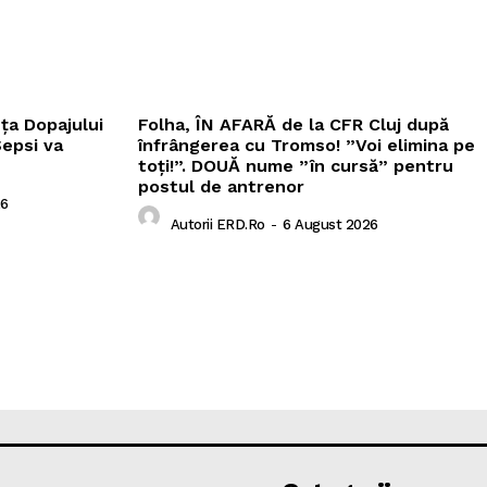
nța Dopajului
Folha, ÎN AFARĂ de la CFR Cluj după
Sepsi va
înfrângerea cu Tromso! ”Voi elimina pe
toți!”. DOUĂ nume ”în cursă” pentru
postul de antrenor
26
Autorii ERD.ro
-
6 August 2026