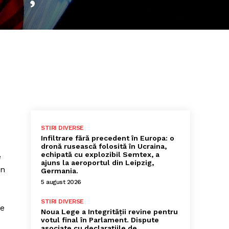
STIRI DIVERSE
Infiltrare fără precedent în Europa: o
dronă rusească folosită în Ucraina,
echipată cu explozibil Semtex, a
e
ajuns la aeroportul din Leipzig,
un
Germania.
5 august 2026
STIRI DIVERSE
ce
Noua Lege a Integrității revine pentru
votul final în Parlament. Dispute
asociate cu declarațiile de…