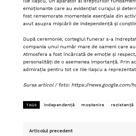
Ilie Ilașcu, un apărător al drepturilor fundamen
emoționante care au evidențiat curajul și deter
fost rememorate momentele esențiale din activit
avut asupra mișcării de independență și conștiin
După ceremonie, cortegiul funerar s-a îndreptat 
compania unui număr mare de oameni care au vrut
Atmosfera a fost încărcată de emoție și respect,
personalități de o asemenea importanță. Prin ac
admirația pentru tot ce Ilie Ilașcu a reprezentat 
Sursa articol / foto: https://news.google.c
independență
moștenire
rezistență
TAGS
Articolul precedent