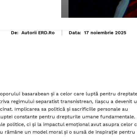
De:
Autorii ERD.ro
Data:
17 noiembrie 2025
poporului basarabean și a celor care luptă pentru dreptat
triva regimului separatist transnistrean, Ilașcu a devenit 
nat. Implicarea sa politică și sacrificiile personale au
ța luptei constante pentru drepturile umane fundamentale.
e politice, ci și la impactul emoțional avut asupra celor 
așcu rămâne un model moral și o sursă de inspirație pentru