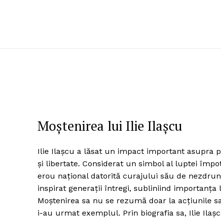
Moștenirea lui Ilie Ilașcu
Ilie Ilașcu a lăsat un impact important asupra 
și libertate. Considerat un simbol al luptei împo
erou național datorită curajului său de nezdrunci
inspirat generații întregi, subliniind importan
Moștenirea sa nu se rezumă doar la acțiunile sal
i-au urmat exemplul. Prin biografia sa, Ilie Il