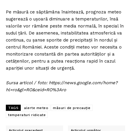
Pe măsură ce săptămâna înaintează, prognoza meteo
sugerează o ușoară diminuare a temperaturilor, însă
valorile vor rămâne peste media normală, în special în
sudul țării. De asemenea, instabilitatea atmosferică va
continua, cu șanse sporite de precipitații în nordul și
centrul României. Aceste condiții meteo vor necesita o
monitorizare constantă din partea autorităților și a
cetățenilor, pentru a putea reacționa rapid în cazul
apariției unor situații de urgență.
Sursa articol / foto: https://news.google.com/home?
hl=ro&gl=RO&ceid=RO%3Aro
TAGS
alerte meteo
măsuri de precauție
temperaturi ridicate
Articolul precedent
Articolul următor