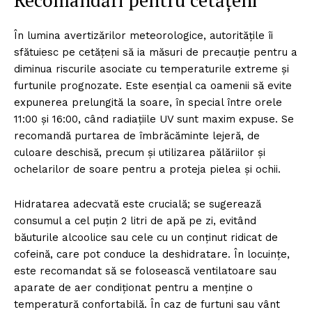
Recomandări pentru cetățeni
În lumina avertizărilor meteorologice, autoritățile îi
sfătuiesc pe cetățeni să ia măsuri de precauție pentru a
diminua riscurile asociate cu temperaturile extreme și
furtunile prognozate. Este esențial ca oamenii să evite
expunerea prelungită la soare, în special între orele
11:00 și 16:00, când radiațiile UV sunt maxim expuse. Se
recomandă purtarea de îmbrăcăminte lejeră, de
culoare deschisă, precum și utilizarea pălăriilor și
ochelarilor de soare pentru a proteja pielea și ochii.
Hidratarea adecvată este crucială; se sugerează
consumul a cel puțin 2 litri de apă pe zi, evitând
băuturile alcoolice sau cele cu un conținut ridicat de
cofeină, care pot conduce la deshidratare. În locuințe,
este recomandat să se folosească ventilatoare sau
aparate de aer condiționat pentru a menține o
temperatură confortabilă. În caz de furtuni sau vânt