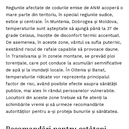
Regiunile afectate de codurile emise de ANM acoperă o
mare parte din teritoriu, în special regiunile sudice,
estice și centrale. În Muntenia, Dobrogea și Moldova,
temperaturile sunt așteptate să ajungă până la 37 de
grade Celsius, însoțite de disconfort termic accentuat.
De asemenea, în aceste zone, vântul va sufla puternic,
existând riscul de rafale capabile să provoace daune.
În Transilvania și în zonele montane, se prevăd ploi
torențiale, care pot conduce la acumulări semnificative
de apă și la inundații locale. În Oltenia și Banat,
temperaturile ridicate vor reprezenta principalul
factor de risc, având posibile efecte asupra sănătății
publice, mai ales în rândul persoanelor vulnerabile.
Locuitorii din aceste zone trebuie să fie atenți la
schimbările vremii și să urmeze recomandările
autorităților pentru a-și proteja bunurile și sănătatea.