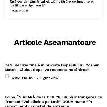
fără consimțământul ei. „O hotărâre ce impune o
justificare riguroasă”
4 august 2026
NOUTATI
Articole Aseamantoare
TAS, decizie finală în privința Dopajului lui Cosmin
Matei: „Clubul Sepsi va respecta hotărârea”
Autorii ERD.ro
-
7 August 2026
Folha, ÎN AFARĂ de la CFR Cluj după înfrângerea cu
Tromso! ”Voi elimina pe toți!”. DOUĂ nume ”în
cursă” pentru postul de antrenor