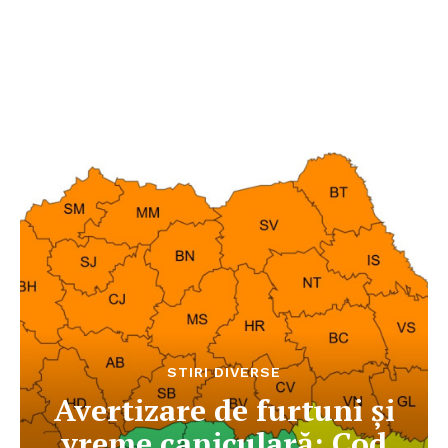
STIRI DIVERSE
Avertizare de furtuni și
vreme caniculară: Cod