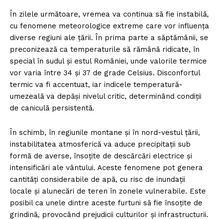
În zilele următoare, vremea va continua să fie instabilă,
cu fenomene meteorologice extreme care vor influența
diverse regiuni ale țării. În prima parte a săptămânii, se
preconizează ca temperaturile să rămână ridicate, în
special în sudul și estul României, unde valorile termice
vor varia între 34 și 37 de grade Celsius. Disconfortul
termic va fi accentuat, iar indicele temperatură-
umezeală va depăși nivelul critic, determinând condiții
de caniculă persistentă.
În schimb, în regiunile montane și în nord-vestul țării,
instabilitatea atmosferică va aduce precipitații sub
formă de averse, însoțite de descărcări electrice și
intensificări ale vântului. Aceste fenomene pot genera
cantități considerabile de apă, cu risc de inundații
locale și alunecări de teren în zonele vulnerabile. Este
posibil ca unele dintre aceste furtuni să fie însoțite de
grindină, provocând prejudicii culturilor și infrastructurii.