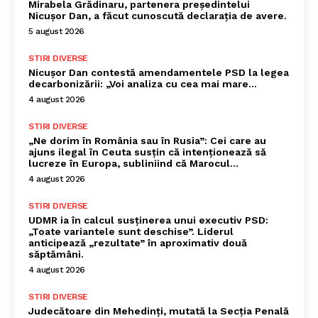
Mirabela Grădinaru, partenera președintelui
Nicușor Dan, a făcut cunoscută declarația de avere.
5 august 2026
STIRI DIVERSE
Nicușor Dan contestă amendamentele PSD la legea
decarbonizării: „Voi analiza cu cea mai mare…
4 august 2026
STIRI DIVERSE
„Ne dorim în România sau în Rusia”: Cei care au
ajuns ilegal în Ceuta susțin că intenționează să
lucreze în Europa, subliniind că Marocul...
4 august 2026
STIRI DIVERSE
UDMR ia în calcul susținerea unui executiv PSD:
„Toate variantele sunt deschise”. Liderul
anticipează „rezultate” în aproximativ două
săptămâni.
4 august 2026
STIRI DIVERSE
Judecătoare din Mehedinți, mutată la Secția Penală