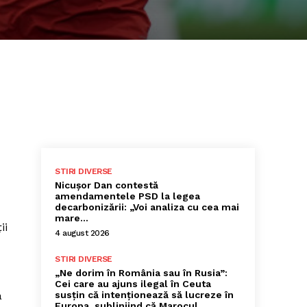
STIRI DIVERSE
Nicușor Dan contestă
amendamentele PSD la legea
decarbonizării: „Voi analiza cu cea mai
mare…
ii
4 august 2026
STIRI DIVERSE
„Ne dorim în România sau în Rusia”:
Cei care au ajuns ilegal în Ceuta
a
susțin că intenționează să lucreze în
Europa, subliniind că Marocul...