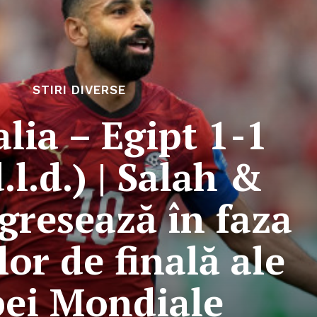
STIRI DIVERSE
lia – Egipt 1-1
.l.d.) | Salah &
gresează în faza
or de finală ale
ei Mondiale