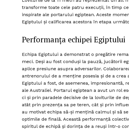
Loviturile de la 11 metri au reprezentat un alt m
transforme toate cele patru execuții, în timp ce 
inspirate ale portarului egiptean. Aceste moment
Egiptului și calificarea acestora în etapa următ
Performanța echipei Egiptului
Echipa Egiptului a demonstrat o pregătire remar
meci. Deși au fost conduși la pauză, jucătorii e
aplice presiune asupra adversarilor. Colaborarea 
antrenorului de a menține posesia și de a crea a
Egiptului a fost, de asemenea, impresionantă, r
ale Australiei. Portarul egiptean a avut un rol es
ci și prin paradele decisive de la loviturile de 
atât prin prezența sa pe teren, cât și prin influe
au motivat echipa să-și mențină calmul și să se 
optimile de finală. Această performanță colectivă
spiritul de echipă și dorința de a reuși într-o 