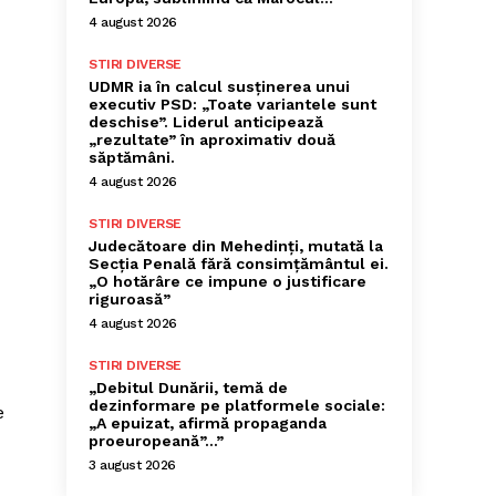
4 august 2026
STIRI DIVERSE
UDMR ia în calcul susținerea unui
executiv PSD: „Toate variantele sunt
deschise”. Liderul anticipează
„rezultate” în aproximativ două
săptămâni.
4 august 2026
STIRI DIVERSE
Judecătoare din Mehedinți, mutată la
Secția Penală fără consimțământul ei.
„O hotărâre ce impune o justificare
riguroasă”
4 august 2026
STIRI DIVERSE
„Debitul Dunării, temă de
dezinformare pe platformele sociale:
e
„A epuizat, afirmă propaganda
proeuropeană”…”
3 august 2026