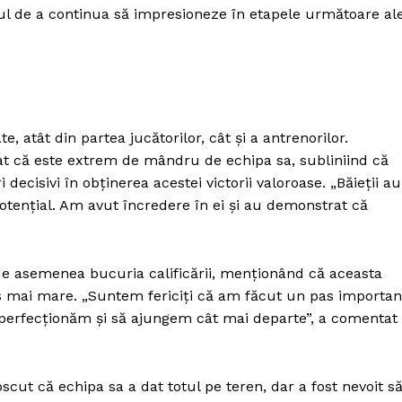
alul de a continua să impresioneze în etapele următoare al
e, atât din partea jucătorilor, cât și a antrenorilor.
rat că este extrem de mândru de echipa sa, subliniind că
decisivi în obținerea acestei victorii valoroase. „Băieții au
potențial. Am avut încredere în ei și au demonstrat că
e asemenea bucuria calificării, menționând că aceasta
s mai mare. „Suntem fericiți că am făcut un pas importan
perfecționăm și să ajungem cât mai departe”, a comentat
scut că echipa sa a dat totul pe teren, dar a fost nevoit s