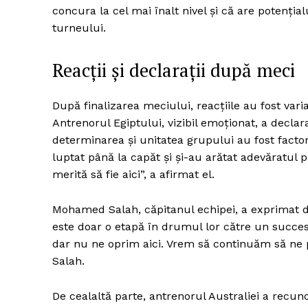
concura la cel mai înalt nivel și că are potenți
turneului.
Reacții și declarații după meci
După finalizarea meciului, reacțiile au fost variat
Antrenorul Egiptului, vizibil emoționat, a decla
determinarea și unitatea grupului au fost factori 
luptat până la capăt și și-au arătat adevăratul 
merită să fie aici”, a afirmat el.
Mohamed Salah, căpitanul echipei, a exprimat d
este doar o etapă în drumul lor către un succe
dar nu ne oprim aici. Vrem să continuăm să ne 
Salah.
De cealaltă parte, antrenorul Australiei a recuno