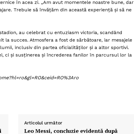
ternice în acea zi. „Am avut momentele noastre bune, dar
rtajare. Trebuie să învățăm din această experiență și să ne
stadion, au celebrat cu entuziasm victoria, scandând
uit la succes. Atmosfera a fost de sărbătoare, iar mesajele
lumii, inclusiv din partea oficialităților și a altor sportivi.
, ci și susținerea și încrederea fanilor în parcursul lor la
om/home?hl=ro&gl=RO&ceid=RO%3Aro
Articolul următor
i
Leo Messi, concluzie evidentă după