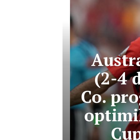
Austra
(2-4 d
Co. pro
optimil
Cup