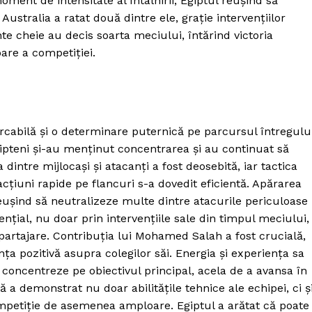
oment de intensitate al întâlnirii, Egiptul reușind să
Australia a ratat două dintre ele, grație intervențiilor
e cheie au decis soarta meciului, întărind victoria
oare a competiției.
cabilă și o determinare puternică pe parcursul întregulu
gipteni și-au menținut concentrarea și au continuat să
dintre mijlocași și atacanți a fost deosebită, iar tactica
cțiuni rapide pe flancuri s-a dovedit eficientă. Apărarea
eușind să neutralizeze multe dintre atacurile periculoase
ențial, nu doar prin intervențiile sale din timpul meciului,
departajare. Contribuția lui Mohamed Salah a fost crucială,
nța pozitivă asupra colegilor săi. Energia și experiența sa
concentreze pe obiectivul principal, acela de a avansa în
 a demonstrat nu doar abilitățile tehnice ale echipei, ci ș
competiție de asemenea amploare. Egiptul a arătat că poate