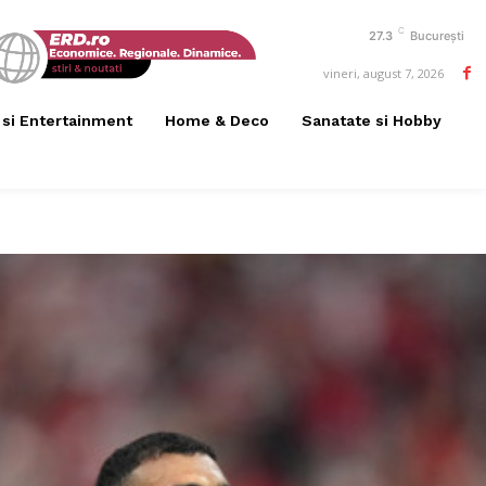
C
27.3
București
vineri, august 7, 2026
 si Entertainment
Home & Deco
Sanatate si Hobby