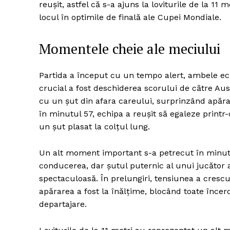
reușit, astfel că s-a ajuns la loviturile de la 11
locul în optimile de finală ale Cupei Mondiale.
Momentele cheie ale meciului
Partida a început cu un tempo alert, ambele ec
crucial a fost deschiderea scorului de către Aust
cu un șut din afara careului, surprinzând apărar
în minutul 57, echipa a reușit să egaleze printr-
un șut plasat la colțul lung.
Un alt moment important s-a petrecut în minutu
conducerea, dar șutul puternic al unui jucător 
spectaculoasă. În prelungiri, tensiunea a cresc
apărarea a fost la înălțime, blocând toate încer
departajare.