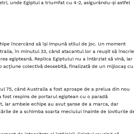
 metri, unde Egiptul a triumfat cu 4-2, asigurându-și astfel
hipe încercând să își impună stilul de joc. Un moment
ralia, în minutul 33, când atacantul lor a reușit să înscrie
ea egipteană. Replica Egiptului nu a întârziat să vină, iar
o acțiune colectivă deosebită, finalizată de un mijlocaș cu
l 75, când Australia a fost aproape de a prelua din nou
a fost respins de portarul egiptean cu o paradă
ut, iar ambele echipe au avut șanse de a marca, dar
cările de a schimba soarta meciului înainte de loviturile d