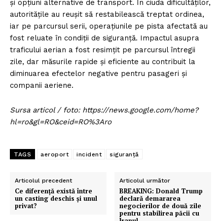
și opțiuni alternative de transport. În ciuda dificultăților,
autoritățile au reușit să restabilească treptat ordinea,
iar pe parcursul serii, operațiunile pe pista afectată au
fost reluate în condiții de siguranță. Impactul asupra
traficului aerian a fost resimțit pe parcursul întregii
zile, dar măsurile rapide și eficiente au contribuit la
diminuarea efectelor negative pentru pasageri și
companii aeriene.
Sursa articol / foto: https://news.google.com/home?
hl=ro&gl=RO&ceid=RO%3Aro
TAGS
aeroport
incident
siguranță
Articolul precedent
Articolul următor
Ce diferență există între
BREAKING: Donald Trump
un casting deschis și unul
declară demararea
privat?
negocierilor de două zile
pentru stabilirea păcii cu
Iranul