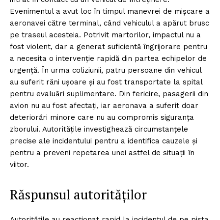
Evenimentul a avut loc în timpul manevrei de mișcare a
aeronavei către terminal, când vehiculul a apărut brusc
pe traseul acesteia. Potrivit martorilor, impactul nu a
fost violent, dar a generat suficientă îngrijorare pentru
a necesita o intervenție rapidă din partea echipelor de
urgență. În urma coliziunii, patru persoane din vehicul
au suferit răni ușoare și au fost transportate la spital
pentru evaluări suplimentare. Din fericire, pasagerii din
avion nu au fost afectați, iar aeronava a suferit doar
deteriorări minore care nu au compromis siguranța
zborului. Autoritățile investighează circumstanțele
precise ale incidentului pentru a identifica cauzele și
pentru a preveni repetarea unei astfel de situații în
viitor.
Răspunsul autorităților
Autoritățile au reacționat rapid la incidentul de pe pista