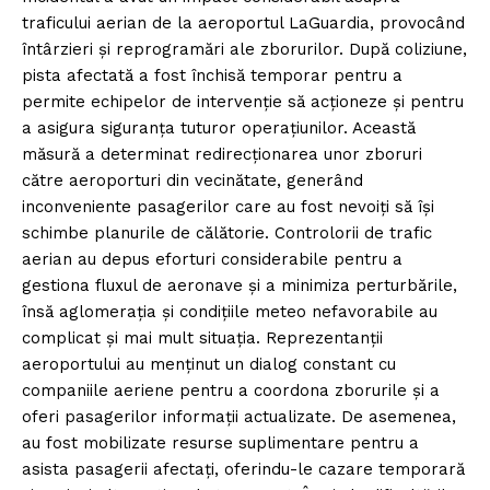
traficului aerian de la aeroportul LaGuardia, provocând
întârzieri și reprogramări ale zborurilor. După coliziune,
pista afectată a fost închisă temporar pentru a
permite echipelor de intervenție să acționeze și pentru
a asigura siguranța tuturor operațiunilor. Această
măsură a determinat redirecționarea unor zboruri
către aeroporturi din vecinătate, generând
inconveniente pasagerilor care au fost nevoiți să își
schimbe planurile de călătorie. Controlorii de trafic
aerian au depus eforturi considerabile pentru a
gestiona fluxul de aeronave și a minimiza perturbările,
însă aglomerația și condițiile meteo nefavorabile au
complicat și mai mult situația. Reprezentanții
aeroportului au menținut un dialog constant cu
companiile aeriene pentru a coordona zborurile și a
oferi pasagerilor informații actualizate. De asemenea,
au fost mobilizate resurse suplimentare pentru a
asista pasagerii afectați, oferindu-le cazare temporară