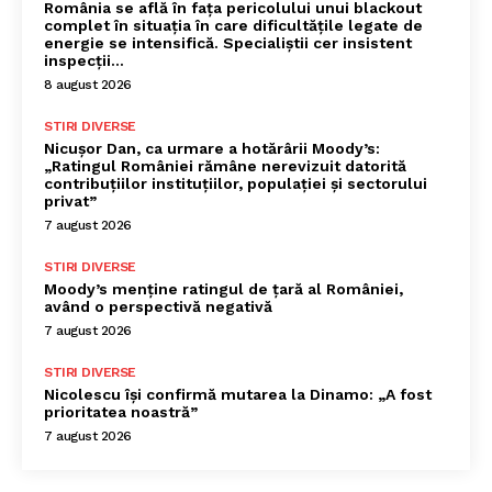
România se află în fața pericolului unui blackout
complet în situația în care dificultățile legate de
energie se intensifică. Specialiștii cer insistent
inspecții…
8 august 2026
STIRI DIVERSE
Nicușor Dan, ca urmare a hotărârii Moody’s:
„Ratingul României rămâne nerevizuit datorită
contribuțiilor instituțiilor, populației și sectorului
privat”
7 august 2026
STIRI DIVERSE
Moody’s menține ratingul de țară al României,
având o perspectivă negativă
7 august 2026
STIRI DIVERSE
Nicolescu își confirmă mutarea la Dinamo: „A fost
prioritatea noastră”
7 august 2026