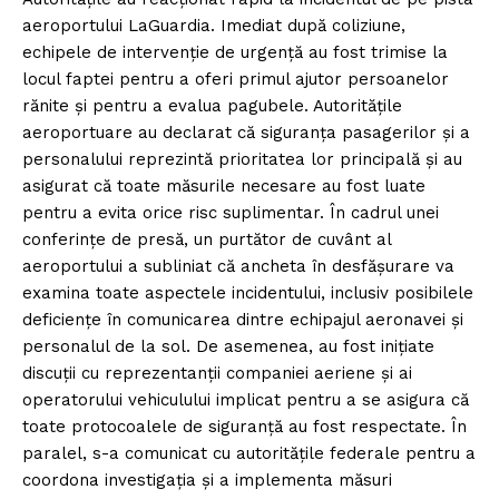
aeroportului LaGuardia. Imediat după coliziune,
echipele de intervenție de urgență au fost trimise la
locul faptei pentru a oferi primul ajutor persoanelor
rănite și pentru a evalua pagubele. Autoritățile
aeroportuare au declarat că siguranța pasagerilor și a
personalului reprezintă prioritatea lor principală și au
asigurat că toate măsurile necesare au fost luate
pentru a evita orice risc suplimentar. În cadrul unei
conferințe de presă, un purtător de cuvânt al
aeroportului a subliniat că ancheta în desfășurare va
examina toate aspectele incidentului, inclusiv posibilele
deficiențe în comunicarea dintre echipajul aeronavei și
personalul de la sol. De asemenea, au fost inițiate
discuții cu reprezentanții companiei aeriene și ai
operatorului vehiculului implicat pentru a se asigura că
toate protocoalele de siguranță au fost respectate. În
paralel, s-a comunicat cu autoritățile federale pentru a
coordona investigația și a implementa măsuri