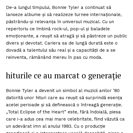
De-a lungul timpului, Bonnie Tyler a continuat să
lanseze albume și să realizeze turnee internaționale,
păstrându-și relevanța în universul muzical. Cu un
repertoriu ce îmbină rock-ul, pop-ul și baladele
emoționante, a reușit să atragă și să păstreze un public
divers și devotat. Cariera sa de lungă durată este o
dovadă a talentului său real și a capacității de a se
reinventa, rămânând mereu în pas cu moda.
hiturile ce au marcat o generație
Bonnie Tyler a devenit un simbol al muzicii anilor ’80
datorită unor hituri care au reușit să surprindă esența
acelei perioade și să definească o întreagă generație.
„Total Eclipse of the Heart” este, fără îndoială, piesa
care i-a adus cea mai mare celebritate, fiind văzută ca
un adevărat imn al anului 1983. Cu o producție