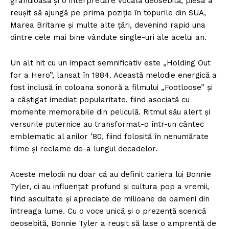
grandioasă și o interpretare vocală deosebită, piesa a
reușit să ajungă pe prima poziție în topurile din SUA,
Marea Britanie și multe alte țări, devenind rapid una
dintre cele mai bine vândute single-uri ale acelui an.
Un alt hit cu un impact semnificativ este „Holding Out
for a Hero”, lansat în 1984. Această melodie energică a
fost inclusă în coloana sonoră a filmului „Footloose” și
a câștigat imediat popularitate, fiind asociată cu
momente memorabile din peliculă. Ritmul său alert și
versurile puternice au transformat-o într-un cântec
emblematic al anilor ’80, fiind folosită în nenumărate
filme și reclame de-a lungul decadelor.
Aceste melodii nu doar că au definit cariera lui Bonnie
Tyler, ci au influențat profund și cultura pop a vremii,
fiind ascultate și apreciate de milioane de oameni din
întreaga lume. Cu o voce unică și o prezență scenică
deosebită, Bonnie Tyler a reușit să lase o amprentă de