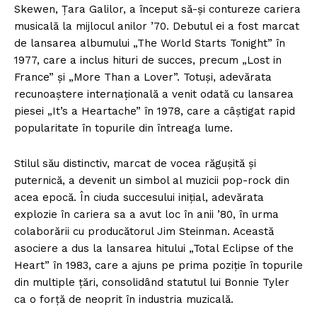
Skewen, Țara Galilor, a început să-și contureze cariera
musicală la mijlocul anilor ’70. Debutul ei a fost marcat
de lansarea albumului „The World Starts Tonight” în
1977, care a inclus hituri de succes, precum „Lost in
France” și „More Than a Lover”. Totuși, adevărata
recunoaștere internațională a venit odată cu lansarea
piesei „It’s a Heartache” în 1978, care a câștigat rapid
popularitate în topurile din întreaga lume.
Stilul său distinctiv, marcat de vocea răgușită și
puternică, a devenit un simbol al muzicii pop-rock din
acea epocă. În ciuda succesului inițial, adevărata
explozie în cariera sa a avut loc în anii ’80, în urma
colaborării cu producătorul Jim Steinman. Această
asociere a dus la lansarea hitului „Total Eclipse of the
Heart” în 1983, care a ajuns pe prima poziție în topurile
din multiple țări, consolidând statutul lui Bonnie Tyler
ca o forță de neoprit în industria muzicală.