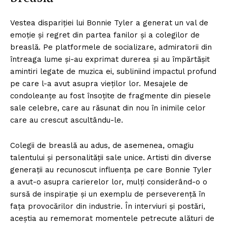
Vestea dispariției lui Bonnie Tyler a generat un val de
emoție și regret din partea fanilor și a colegilor de
breaslă. Pe platformele de socializare, admiratorii din
întreaga lume și-au exprimat durerea și au împărtășit
amintiri legate de muzica ei, subliniind impactul profund
pe care l-a avut asupra vieților lor. Mesajele de
condoleanțe au fost însoțite de fragmente din piesele
sale celebre, care au răsunat din nou în inimile celor
care au crescut ascultându-le.
Colegii de breaslă au adus, de asemenea, omagiu
talentului și personalității sale unice. Artisti din diverse
generații au recunoscut influența pe care Bonnie Tyler
a avut-o asupra carierelor lor, mulți considerând-o o
sursă de inspirație și un exemplu de perseverență în
fața provocărilor din industrie. În interviuri și postări,
aceștia au rememorat momentele petrecute alături de